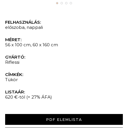
FELHASZNÁLÁS:
előszoba
,
nappali
MÉRET:
56 x 100 cm, 60 x 160 cm
GYÁRTÓ:
Riflessi
CÍMKÉK:
Tükör
LISTAÁR:
620 €-tól
(+ 27% ÁFA)
PDF ELEMLISTA