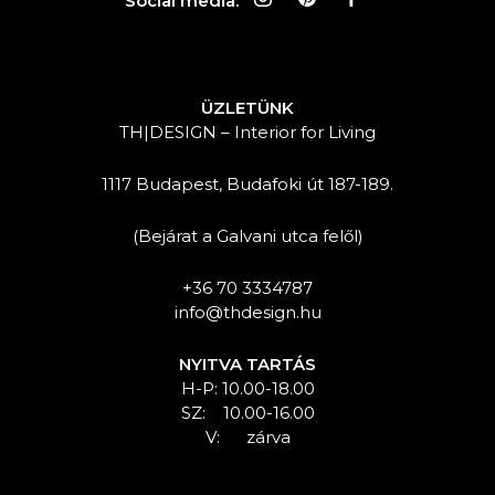
Social media:
ÜZLETÜNK
TH|DESIGN – Interior for Living
1117 Budapest, Budafoki út 187-189.
(Bejárat a Galvani utca felől)
+36 70 3334787
info@thdesign.hu
NYITVA TARTÁS
H-P: 10.00-18.00
SZ: 10.00-16.00
V: zárva