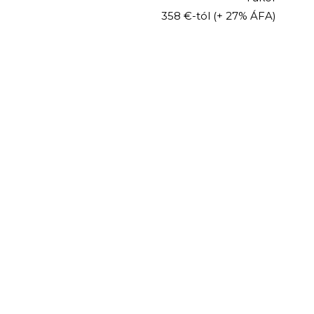
358 €-tól
(+ 27% ÁFA)