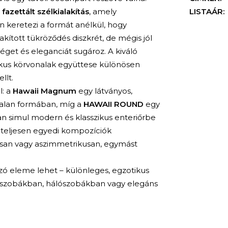
 fazettált szélkialakítás
, amely
LISTAÁR:
n keretezi a formát anélkül, hogy
ított tükröződés diszkrét, de mégis jól
éget és eleganciát sugároz. A kiváló
ikus körvonalak együttese különösen
llt.
l: a
Hawaii Magnum
egy látványos,
alan formában, míg a
HAWAII ROUND
egy
an simul modern és klasszikus enteriőrbe
a teljesen egyedi kompozíciók
san vagy aszimmetrikusan, egymást
ó eleme lehet – különleges, egzotikus
előszobákban, hálószobákban vagy elegáns