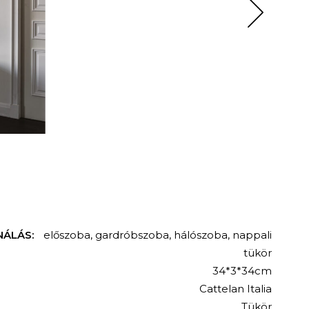
NÁLÁS:
előszoba
,
gardróbszoba
,
hálószoba
,
nappali
tükör
34*3*34cm
Cattelan Italia
Tükör