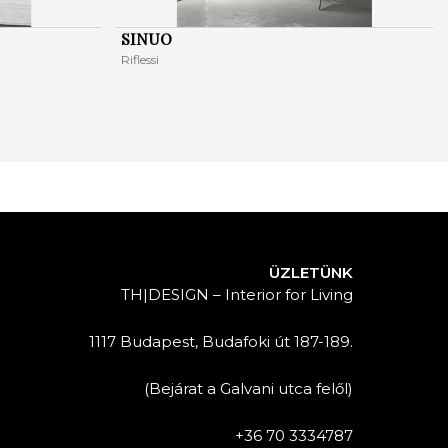
SINUO
Riflessi
ÜZLETÜNK
TH|DESIGN – Interior for Living
1117 Budapest, Budafoki út 187-189.
(Bejárat a Galvani utca felől)
+36 70 3334787