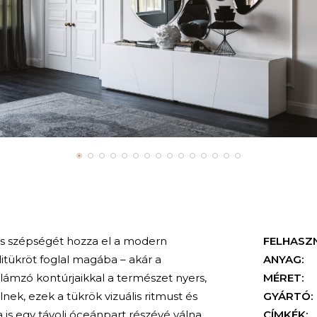
es szépségét hozza el a modern
FELHASZ
litükröt foglal magába – akár a
ANYAG:
ullámzó kontúrjaikkal a természet nyers,
MÉRET:
nek, ezek a tükrök vizuális ritmust és
GYÁRTÓ:
is egy távoli óceánpart részévé válna.
CÍMKÉK: