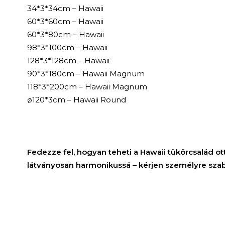
34*3*34cm – Hawaii
60*3*60cm – Hawaii
60*3*80cm – Hawaii
98*3*100cm – Hawaii
128*3*128cm – Hawaii
90*3*180cm – Hawaii Magnum
118*3*200cm – Hawaii Magnum
ø120*3cm – Hawaii Round
Fedezze fel, hogyan teheti a Hawaii tükörcsalád 
látványosan harmonikussá – kérjen személyre szab