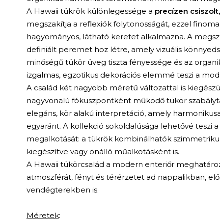
A Hawaii tükrök különlegessége a
precízen csiszolt,
megszakítja a reflexiók folytonosságát, ezzel finoma
hagyományos, látható keretet alkalmazna. A megszak
definiált peremet hoz létre, amely vizuális könnyeds
minőségű tükör üveg tiszta fényessége és az organ
izgalmas, egzotikus dekorációs elemmé teszi a mode
A család két nagyobb méretű változattal is kiegészü
nagyvonalú fókuszpontként működő tükör szabályt
elegáns, kör alakú interpretáció, amely harmonikus
egyaránt. A kollekció sokoldalúsága lehetővé teszi 
megalkotását: a tükrök kombinálhatók szimmetriku
kiegészítve vagy önálló műalkotásként is.
A Hawaii tükörcsalád a modern enteriőr meghatároz
atmoszférát, fényt és térérzetet ad nappalikban, 
vendégterekben is.
Méretek
: