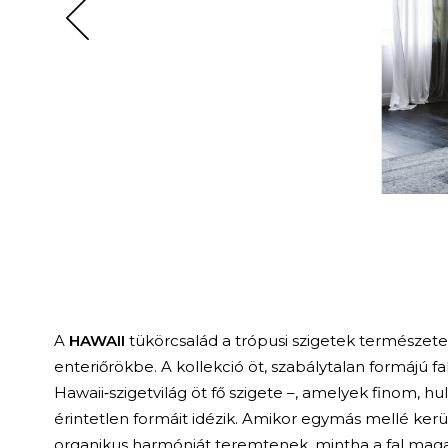
A
HAWAII
tükörcsalád a trópusi szigetek természet
enteriőrökbe. A kollekció öt, szabálytalan formájú fa
Hawaii‑szigetvilág öt fő szigete –, amelyek finom, h
érintetlen formáit idézik. Amikor egymás mellé kerül
organikus harmóniát teremtenek, mintha a fal maga 