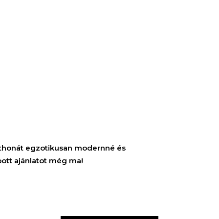
KERESÉS
otthonát egzotikusan modernné és
ott ajánlatot még ma!