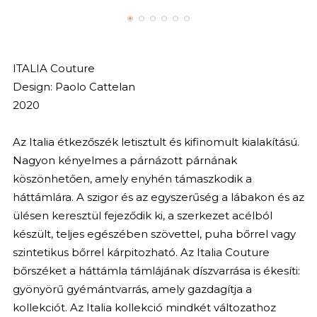
ITALIA Couture
Design: Paolo Cattelan
2020
Az Italia étkezőszék letisztult és kifinomult kialakítású.
Nagyon kényelmes a párnázott párnának
köszönhetően, amely enyhén támaszkodik a
háttámlára. A szigor és az egyszerűség a lábakon és az
ülésen keresztül fejeződik ki, a szerkezet acélból
készült, teljes egészében szövettel, puha bőrrel vagy
szintetikus bőrrel kárpitozható. Az Italia Couture
bőrszéket a háttámla támlájának díszvarrása is ékesíti:
gyönyörű gyémántvarrás, amely gazdagítja a
kollekciót. Az Italia kollekció mindkét változathoz