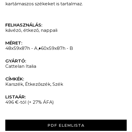
kartámaszos székeket is tartalmaz.
FELHASZNÁLÁS:
kávézó
,
étkező
,
nappali
MÉRET:
48x59x87h - A,♦60x59x87h - B
GYÁRTÓ:
Cattelan Italia
CÍMKÉK:
Karszék
,
Étkezőszék
,
Szék
LISTAÁR:
496 €-tól
(+ 27% ÁFA)
PDF ELEMLISTA