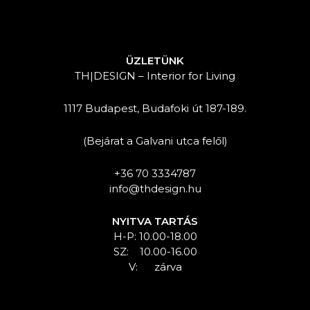
ÜZLETÜNK
TH|DESIGN – Interior for Living
1117 Budapest, Budafoki út 187-189.
(Bejárat a Galvani utca felől)
+36 70 3334787
info@thdesign.hu
NYITVA TARTÁS
H-P: 10.00-18.00
SZ: 10.00-16.00
V: zárva