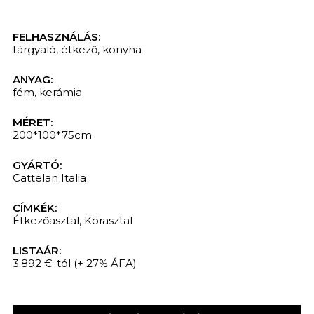
FELHASZNÁLÁS:
tárgyaló
,
étkező
,
konyha
KERESÉS
ANYAG:
fém
,
kerámia
MÉRET:
200*100*75cm
GYÁRTÓ:
Cattelan Italia
CÍMKÉK:
Étkezőasztal
,
Körasztal
LISTAÁR:
3.892 €-tól
(+ 27% ÁFA)