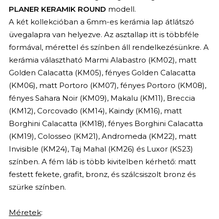
PLANER KERAMIK ROUND
modell.
A két kollekcióban a 6mm-es kerámia lap átlátszó
üvegalapra van helyezve. Az asztallap itt is többféle
formával, mérettel és színben áll rendelkezésünkre. A
kerámia választható Marmi Alabastro (KM02), matt
Golden Calacatta (KM05), fényes Golden Calacatta
(KM06), matt Portoro (KM07), fényes Portoro (KM08),
fényes Sahara Noir (KM09), Makalu (KM11), Breccia
(KM12), Corcovado (KM14), Kaindy (KM16), matt
Borghini Calacatta (KM18), fényes Borghini Calacatta
(KM19), Colosseo (KM21), Andromeda (KM22), matt
Invisible (KM24), Taj Mahal (KM26) és Luxor (KS23)
színben. A fém láb is több kivitelben kérhető: matt
festett fekete, grafit, bronz, és szálcsiszolt bronz és
szürke színben.
Méretek
: