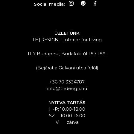
Social media:
ÜZLETÜNK
TH|DESIGN – Interior for Living
1117 Budapest, Budafoki út 187-189.
(Bejárat a Galvani utca felől)
+36 70 3334787
info@thdesign.hu
NYITVA TARTÁS
H-P: 10.00-18.00
SZ: 10.00-16.00
V: zárva