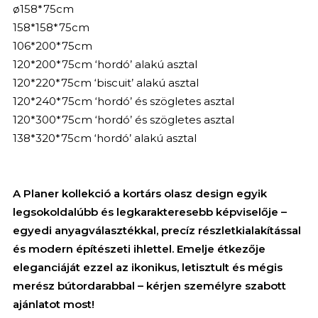
ø158*75cm
158*158*75cm
106*200*75cm
120*200*75cm ‘hordó’ alakú asztal
120*220*75cm ‘biscuit’ alakú asztal
120*240*75cm ‘hordó’ és szögletes asztal
120*300*75cm ‘hordó’ és szögletes asztal
138*320*75cm ‘hordó’ alakú asztal
A Planer kollekció a kortárs olasz design egyik
legsokoldalúbb és legkarakteresebb képviselője –
egyedi anyagválasztékkal, precíz részletkialakítással
és modern építészeti ihlettel. Emelje étkezője
eleganciáját ezzel az ikonikus, letisztult és mégis
merész bútordarabbal – kérjen személyre szabott
ajánlatot most!