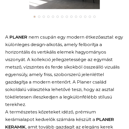
A
PLANER
nem csupán egy modern étkezőasztal: egy
különleges design‑alkotás, amely felborítja a
horizontális és vertikális elemek hagyományos
viszonyát. A kollekció jellegzetessége az egymást
metsző, vízszintes és ferde síkokból összeálló vizuális
egyensúly, amely friss, szoborszerű jelenléttel
gazdagítja a modern enteriőrt. A Planer család
sokoldalú választéka lehetővé teszi, hogy az asztal
tökéletesen illeszkedjen a legkülönfélébb stílusú
terekhez.
A természetes kőzeteket idéző, prémium
kerámialapot kedvelők számára készült a
PLANER
KERAMIK
, amit tovább gazdagít az elegáns kerek