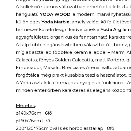
A kollekció számos változatban érhető el: a letisztul
hangulatú
YODA WOOD
, a modern, márványhatás
különleges
Yoda Marble
, amely valódi kő felületéve
természetközeli design kedvelőinek a
Yoda Argile
m
agyagfelületet, organikus és fenntartható karakterre
A talp több elegáns kivitelben választható – bronz, gr
míg az asztallap többféle kerámia lappal – Marmi A
Calacatta, fényes Golden Calacatta, matt Portoro, gl
Emperador, Makalu, Breccia és Arenal változatban is
forgótálca
még praktikusabbá teszi a használatot, i
A Yoda asztalok a forma, az anyag és a funkcionalitá
minden enteriőrben karakteres és elegáns központ
Méretek
:
ø140x76cm | 6fő
ø160x76cm | 7ő
200*120*75cm ovális és hordó asztallap | 8fő