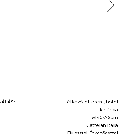
NÁLÁS:
étkező
,
étterem
,
hotel
kerámia
ø140x76cm
Cattelan Italia
Fix asztal
,
Étkezőasztal