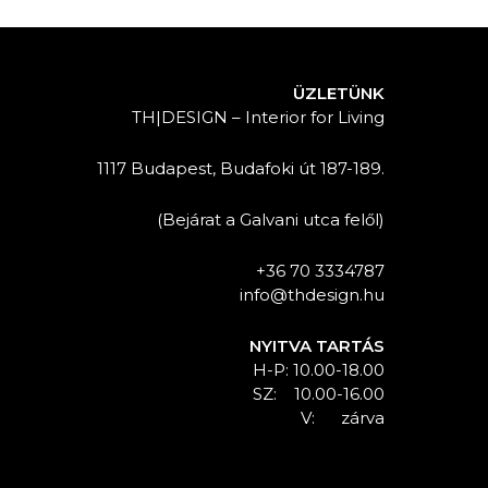
ÜZLETÜNK
TH|DESIGN – Interior for Living
1117 Budapest, Budafoki út 187-189.
(Bejárat a Galvani utca felől)
+36 70 3334787
info@thdesign.hu
NYITVA TARTÁS
H-P: 10.00-18.00
SZ: 10.00-16.00
V: zárva