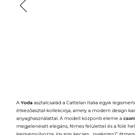
A
Yoda
asztalcsalád a Cattelan Italia egyik legisme
étkezőasztal‑kollekciója, amely a modern design ka
anyaghasználattal. A modell központi eleme a
cson
megjelenését elegáns, fémes felülettel és a fölé he
kiegyensúlyozza, így egy kecses, „nyakszerű” átmene