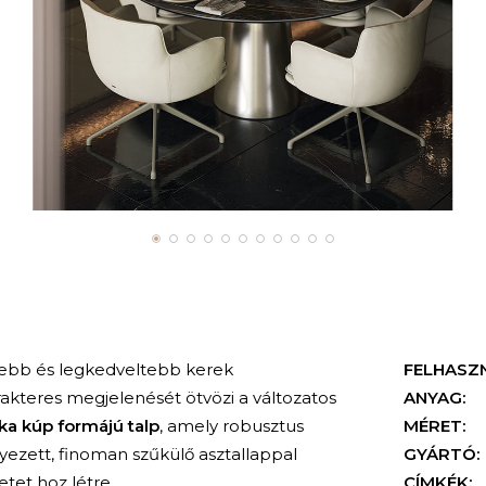
rtebb és legkedveltebb kerek
FELHASZ
rakteres megjelenését ötvözi a változatos
ANYAG:
ka kúp formájú talp
, amely robusztus
MÉRET:
lyezett, finoman szűkülő asztallappal
GYÁRTÓ:
tet hoz létre.
CÍMKÉK: