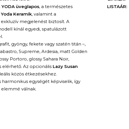
t
YODA üveglapos
, a természetes
LISTAÁR:
ú
Yoda Keramik
, valamint a
l exkluzív megjelenést biztosít. A
odell kínál egyedi, spatulázott
l.
afit, gyöngy, fekete vagy szatén titán –,
labastro, Supreme, Ardesia, matt Golden
ossy Portoro, glossy Sahara Noir,
 elérhető. Az opcionális
Lazy Susan
deális közös étkezésekhez.
s harmonikus egységét képviselik, így
i elemmé válnak.