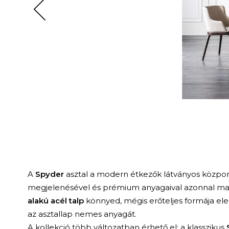
A
Spyder
asztal a modern étkezők látványos közpon
megjelenésével és prémium anyagaival azonnal mag
alakú acél talp
könnyed, mégis erőteljes formája ele
az asztallap nemes anyagát.
A kollekció több változatban érhető el: a klasszikus