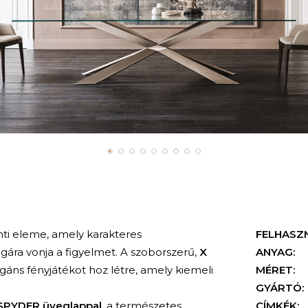
ti eleme, amely karakteres
FELHASZ
ára vonja a figyelmet. A szoborszerű,
X
ANYAG:
gáns fényjátékot hoz létre, amely kiemeli
MÉRET:
GYÁRTÓ:
SPYDER üveglappal
, a természetes
CÍMKÉK: