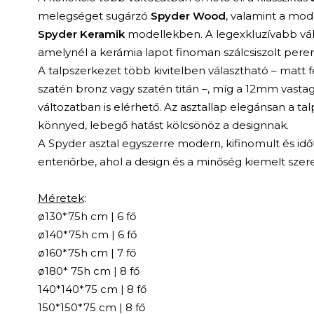
melegséget sugárzó
Spyder Wood
, valamint a mod
Spyder Keramik
modellekben. A legexkluzívabb vál
amelynél a kerámia lapot finoman szálcsiszolt pere
A talpszerkezet több kivitelben választható – matt f
szatén bronz vagy szatén titán –, míg a 12mm vastag 
változatban is elérhető. Az asztallap elegánsan a talp
könnyed, lebegő hatást kölcsönöz a designnak.
A Spyder asztal egyszerre modern, kifinomult és időt
enteriőrbe, ahol a design és a minőség kiemelt szer
Méretek
:
ø130*75h cm | 6 fő
ø140*75h cm | 6 fő
ø160*75h cm | 7 fő
ø180* 75h cm | 8 fő
140*140*75 cm | 8 fő
150*150*75 cm | 8 fő