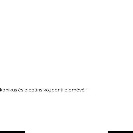
KERESÉS
 ikonikus és elegáns központi elemévé –