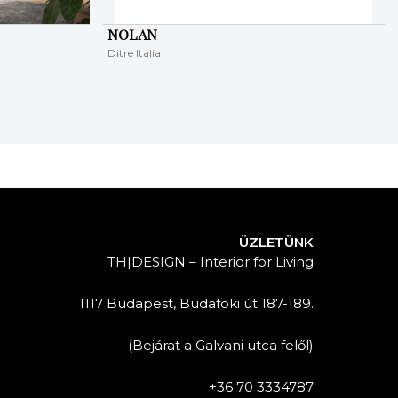
NOLAN
Ditre Italia
ÜZLETÜNK
TH|DESIGN – Interior for Living
1117 Budapest, Budafoki út 187-189.
(Bejárat a Galvani utca felől)
+36 70 3334787