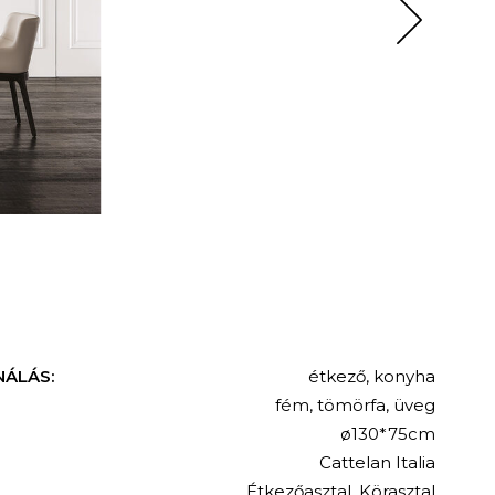
NÁLÁS:
étkező
,
konyha
fém
,
tömörfa
,
üveg
ø130*75cm
Cattelan Italia
Étkezőasztal
,
Körasztal