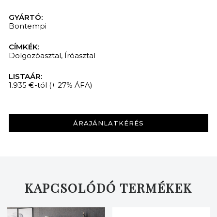
GYÁRTÓ:
Bontempi
CÍMKÉK:
Dolgozóasztal
,
Íróasztal
LISTAÁR:
1.935 €-tól
(+ 27% ÁFA)
ÁRAJÁNLATKÉRÉS
KAPCSOLÓDÓ TERMÉKEK
KERESÉS