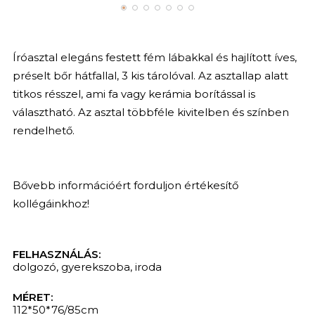
Íróasztal elegáns festett fém lábakkal és hajlított íves,
préselt bőr hátfallal, 3 kis tárolóval. Az asztallap alatt
titkos résszel, ami fa vagy kerámia borítással is
választható. Az asztal többféle kivitelben és színben
rendelhető.
Bővebb információért forduljon értékesítő
kollégáinkhoz!
FELHASZNÁLÁS:
dolgozó
,
gyerekszoba
,
iroda
MÉRET:
112*50*76/85cm