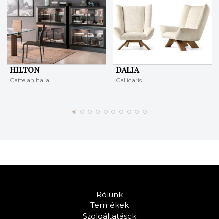
HILTON
DALIA
Cattelan Italia
Calligaris
Rólunk
Termékek
Szolgáltatások