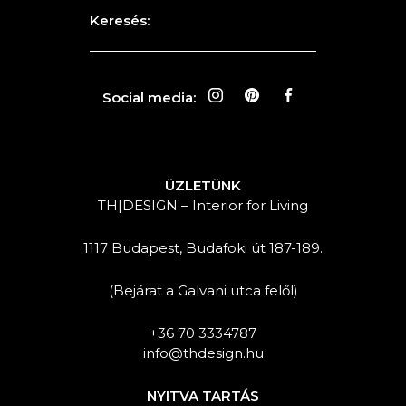
Keresés:
Social media:
ÜZLETÜNK
TH|DESIGN – Interior for Living
1117 Budapest, Budafoki út 187-189.
(Bejárat a Galvani utca felől)
+36 70 3334787
info@thdesign.hu
NYITVA TARTÁS