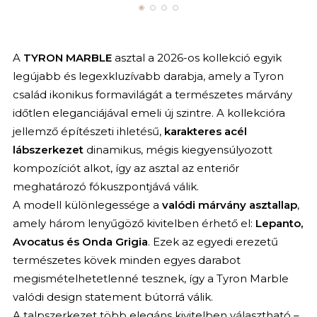
A
TYRON MARBLE
asztal a 2026-os kollekció egyik
legújabb és legexkluzívabb darabja, amely a Tyron
család ikonikus formavilágát a természetes márvány
időtlen eleganciájával emeli új szintre. A kollekcióra
jellemző építészeti ihletésű,
karakteres acél
lábszerkezet
dinamikus, mégis kiegyensúlyozott
kompozíciót alkot, így az asztal az enteriőr
meghatározó fókuszpontjává válik.
A modell különlegessége a
valódi márvány asztallap
,
amely három lenyűgöző kivitelben érhető el:
Lepanto,
Avocatus és Onda Grigia
. Ezek az egyedi erezetű
természetes kövek minden egyes darabot
megismételhetetlenné tesznek, így a Tyron Marble
valódi design statement bútorrá válik.
A talpszerkezet több elegáns kivitelben választható –