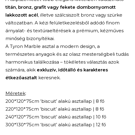
titán, bronz, grafit vagy fekete dombornyomott
lakkozott acél
, illetve szálcsiszolt bronz vagy szürke
változatban. A kézi felületkezelésből adódó finom
árnyalat- és textúraeltérések a prémium, kézműves
minőség bizonyítékai.
A Tyron Marble asztal a modern design, a
természetes anyagok és az olasz mesterségbeli tudás
harmonikus találkozása – tökéletes választás azok
számára, akik
exkluzív, időtálló és karakteres
étkezőasztalt
keresnek.
Méretek
:
200*120*75cm ‘biscuit’ alakú asztallap | 8 fő
220*120*75cm ‘biscuit’ alakú asztallap | 8 fő
240*120*75cm ‘biscuit’ alakú asztallap | 10 fő
300*130*75cm ‘biscuit’ alakú asztallap | 12 fő