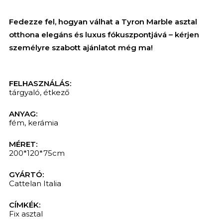
Fedezze fel, hogyan válhat a Tyron Marble asztal
otthona elegáns és luxus fókuszpontjává – kérjen
személyre szabott ajánlatot még ma!
FELHASZNÁLÁS:
tárgyaló
,
étkező
ANYAG:
fém
,
kerámia
MÉRET:
200*120*75cm
KERESÉS
GYÁRTÓ:
Cattelan Italia
CÍMKÉK:
Fix asztal