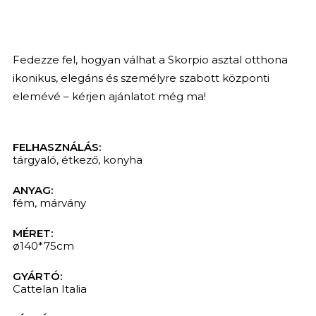
Fedezze fel, hogyan válhat a Skorpio asztal otthona
ikonikus, elegáns és személyre szabott központi
elemévé – kérjen ajánlatot még ma!
FELHASZNÁLÁS:
tárgyaló
,
étkező
,
konyha
ANYAG:
fém
,
márvány
MÉRET:
ø140*75cm
KERESÉS
GYÁRTÓ:
Cattelan Italia