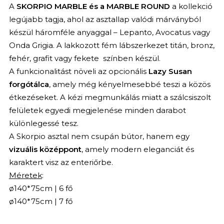
A
SKORPIO
MARBLE és a MARBLE ROUND
a kollekció
legújabb tagja, ahol az asztallap valódi márványból
készül háromféle anyaggal – Lepanto, Avocatus vagy
Onda Grigia. A lakkozott fém lábszerkezet titán, bronz,
fehér, grafit vagy fekete színben készül.
A funkcionalitást növeli az opcionális
Lazy Susan
forgótálca
, amely még kényelmesebbé teszi a közös
étkezéseket. A kézi megmunkálás miatt a szálcsiszolt
felületek egyedi megjelenése minden darabot
különlegessé tesz.
A Skorpio asztal nem csupán bútor, hanem egy
vizuális középpont
, amely modern eleganciát és
karaktert visz az enteriőrbe.
Méretek
:
ø140*75cm | 6 fő
ø140*75cm | 7 fő