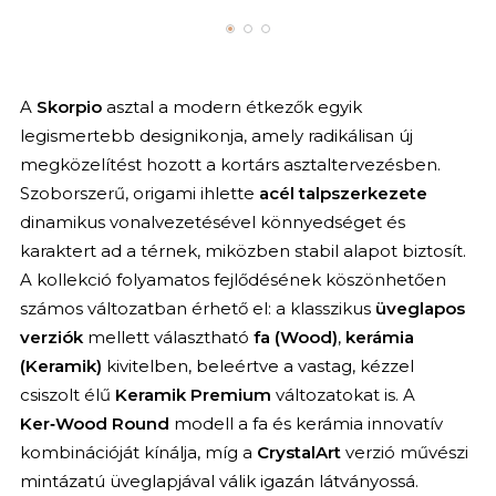
A
Skorpio
asztal a modern étkezők egyik
legismertebb designikonja, amely radikálisan új
megközelítést hozott a kortárs asztaltervezésben.
Szoborszerű, origami ihlette
acél talpszerkezete
dinamikus vonalvezetésével könnyedséget és
karaktert ad a térnek, miközben stabil alapot biztosít.
A kollekció folyamatos fejlődésének köszönhetően
számos változatban érhető el: a klasszikus
üveglapos
verziók
mellett választható
fa (Wood)
,
kerámia
(Keramik)
kivitelben, beleértve a vastag, kézzel
csiszolt élű
Keramik Premium
változatokat is. A
Ker‑Wood Round
modell a fa és kerámia innovatív
kombinációját kínálja, míg a
CrystalArt
verzió művészi
mintázatú üveglapjával válik igazán látványossá.