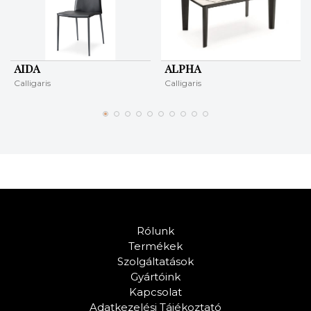
AIDA
ALPHA
Calligaris
Calligaris
Rólunk
Termékek
Szolgáltatások
Gyártóink
Kapcsolat
Adatkezelési Tájékoztató