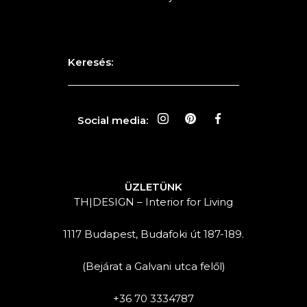
Keresés:
Social media:
ÜZLETÜNK
TH|DESIGN – Interior for Living
1117 Budapest, Budafoki út 187-189.
(Bejárat a Galvani utca felől)
+36 70 3334787