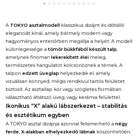
A
TOKYO asztalmodell
klasszikus dizájnt és időtálló
eleganciát kínál, amely bármely modern vagy
hagyományos enteriőrben megállja a helyét. A modell
különlegessége a
tömör bükkfából készült talp
,
amelynek finoman
lekerekített élei
meleg,
természetes hangulatot kölcsönöznek a térnek. A
talpon
edzett üveglap
helyezkedik el, amely
vizuálisan könnyed, mégis rendkívül tartós felületet
biztosít. Az asztallap kör vagy szögletes formában
választható átlátszó üveg, vagy kerámia felülettel.
Ikonikus “X” alakú lábszerkezet – stabilitás
és esztétikum egyben
A TOKYO asztal dizájnja azonnal felismerhető a
négy
ferde, X‑alakban elhelyezkedő lábnak
köszönhetően.