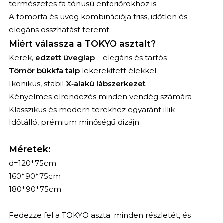
természetes fa tónusú enteriőrökhöz is.
A tömörfa és üveg kombinációja friss, időtlen és
elegáns összhatást teremt.
Miért válassza a TOKYO asztalt?
Kerek,
edzett üveglap
– elegáns és tartós
Tömör bükkfa talp
lekerekített élekkel
Ikonikus, stabil
X‑alakú lábszerkezet
Kényelmes elrendezés minden vendég számára
Klasszikus és modern terekhez egyaránt illik
Időtálló, prémium minőségű dizájn
Méretek:
d=120*75cm
160*90*75cm
180*90*75cm
Fedezze fel a TOKYO asztal minden részletét, és