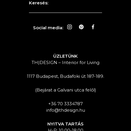
Keresés:
Social media:
ÜZLETÜNK
TH|DESIGN – Interior for Living
1117 Budapest, Budafoki út 187-189.
(Bejárat a Galvani utca felől)
+36 70 3334787
info@thdesign.hu
NYITVA TARTÁS
H-P: 10.00-18.00