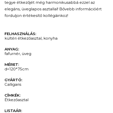
tegye étkezőjét még harmonikusabbá ezzel az
elegáns, üveglapos asztallal! Bővebb információért
forduljon értékesítő kollégáinkoz!
KERESÉS
FELHASZNÁLÁS:
kültéri étkezőasztal
,
konyha
ANYAG:
fafurnér
,
üveg
MÉRET:
d=120*75cm
GYÁRTÓ:
Calligaris
CÍMKÉK:
Étkezőasztal
LISTAÁR: