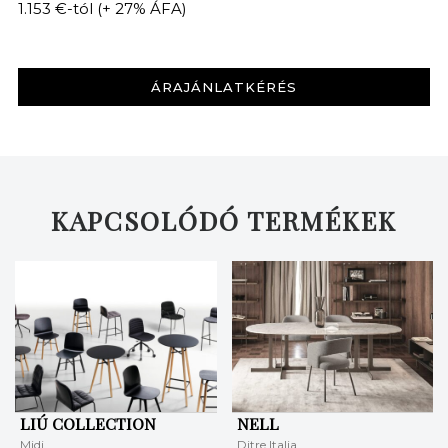
1.153 €-tól
(+ 27% ÁFA)
ÁRAJÁNLATKÉRÉS
KAPCSOLÓDÓ TERMÉKEK
LIÚ COLLECTION
NELL
Midj
Ditre Italia