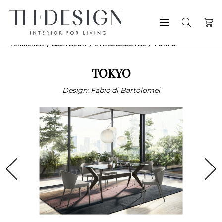
TERMÉKEK
ASZTALOK
ÉTKEZŐASZTAL
TOKYO
TOKYO
Design: Fabio di Bartolomei