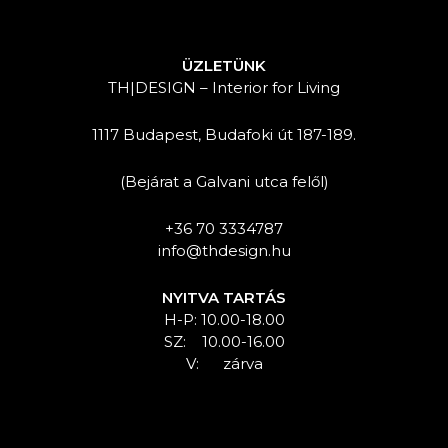
ÜZLETÜNK
TH|DESIGN – Interior for Living
1117 Budapest, Budafoki út 187-189.
(Bejárat a Galvani utca felől)
+36 70 3334787
info@thdesign.hu
NYITVA TARTÁS
H-P: 10.00-18.00
SZ: 10.00-16.00
V: zárva