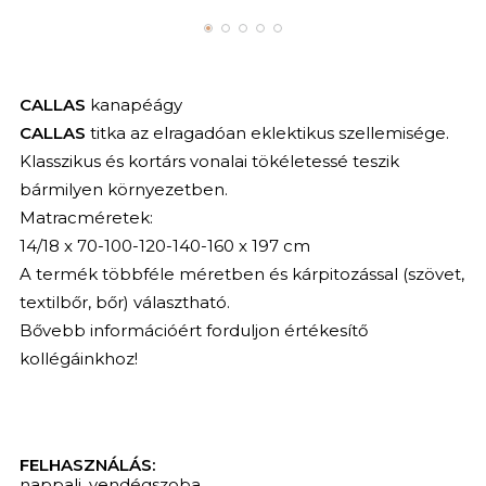
CALLAS
kanapéágy
CALLAS
titka az elragadóan eklektikus szellemisége.
Klasszikus és kortárs vonalai tökéletessé teszik
bármilyen környezetben.
Matracméretek:
14/18 x 70-100-120-140-160 x 197 cm
A termék többféle méretben és kárpitozással (szövet,
textilbőr, bőr) választható.
Bővebb információért forduljon értékesítő
kollégáinkhoz!
FELHASZNÁLÁS:
nappali
,
vendégszoba