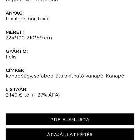
ANYAG:
textilbőr
,
bőr
,
textil
MÉRET:
224*100-210*89 cm
GYÁRTÓ:
Felis
CÍMKÉK:
kanapéágy
,
sofabed
,
átalakítható kanapé
,
Kanapé
LISTAÁR:
2.140 €-tól
(+ 27% ÁFA)
PDF ELEMLISTA
ÁRAJÁNLATKÉRÉS