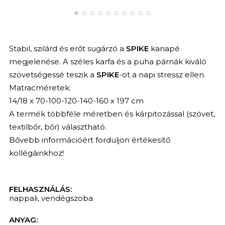
Stabil, szilárd és erőt sugárzó a
SPIKE
kanapé
megjelenése. A széles karfa és a puha párnák kiváló
szövetségessé teszik a
SPIKE
-ot a napi stressz ellen.
Matracméretek:
14/18 x 70-100-120-140-160 x 197 cm
A termék többféle méretben és kárpitozással (szövet,
textilbőr, bőr) választható.
Bővebb információért forduljon értékesítő
kollégáinkhoz!
FELHASZNÁLÁS:
nappali
,
vendégszoba
ANYAG: