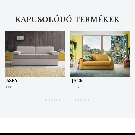
KERESÉS
KAPCSOLÓDÓ TERMÉKEK
ASKY
JACK
Felis
Felis