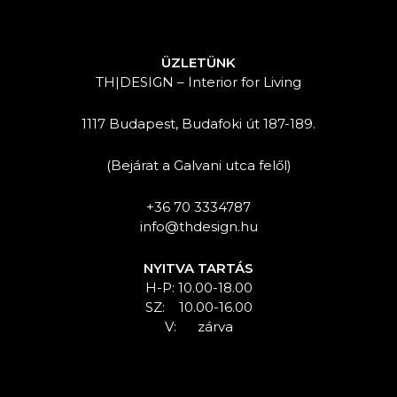
ÜZLETÜNK
TH|DESIGN – Interior for Living
1117 Budapest, Budafoki út 187-189.
(Bejárat a Galvani utca felől)
+36 70 3334787
info@thdesign.hu
NYITVA TARTÁS
H-P: 10.00-18.00
SZ: 10.00-16.00
V: zárva