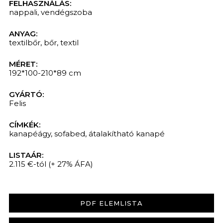
FELHASZNÁLÁS:
nappali
,
vendégszoba
ANYAG:
textilbőr
,
bőr
,
textil
MÉRET:
192*100-210*89 cm
GYÁRTÓ:
Felis
CÍMKÉK:
kanapéágy
,
sofabed
,
átalakítható kanapé
LISTAÁR:
2.115 €-tól
(+ 27% ÁFA)
PDF ELEMLISTA