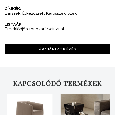
CÍMKÉK:
Bárszék
,
Étkezőszék
,
Karosszék
,
Szék
LISTAÁR:
Érdeklődjön munkatársainknál!
ÁRAJÁNLATKÉRÉS
KAPCSOLÓDÓ TERMÉKEK
KERESÉS