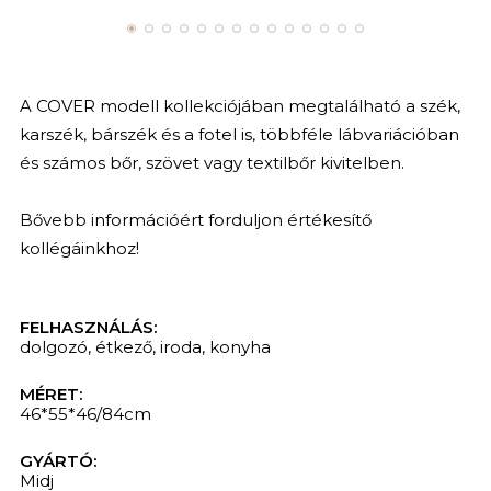
A COVER modell kollekciójában megtalálható a szék,
karszék, bárszék és a fotel is, többféle lábvariációban
és számos bőr, szövet vagy textilbőr kivitelben.
Bővebb információért forduljon értékesítő
kollégáinkhoz!
FELHASZNÁLÁS:
dolgozó
,
étkező
,
iroda
,
konyha
MÉRET:
46*55*46/84cm
GYÁRTÓ:
Midj