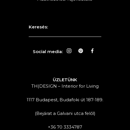
Keresés:
Social media:
ÜZLETÜNK
TH|DESIGN – Interior for Living
1117 Budapest, Budafoki út 187-189.
(Bejárat a Galvani utca felől)
+36 70 3334787