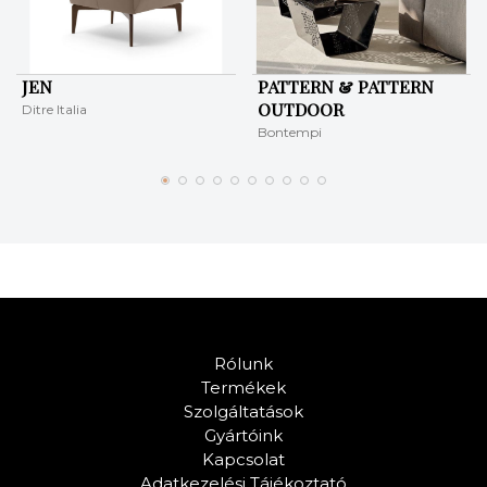
JEN
PATTERN & PATTERN
OUTDOOR
Ditre Italia
Bontempi
Rólunk
Termékek
Szolgáltatások
Gyártóink
Kapcsolat
Adatkezelési Tájékoztató