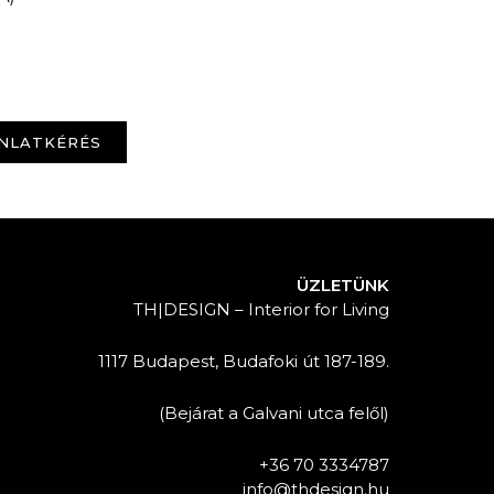
NLATKÉRÉS
ÜZLETÜNK
TH|DESIGN – Interior for Living
1117 Budapest, Budafoki út 187-189.
(Bejárat a Galvani utca felől)
+36 70 3334787
info@thdesign.hu