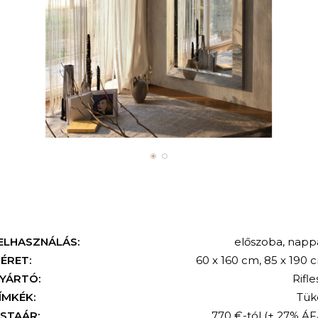
ELHASZNÁLÁS:
előszoba
,
nappa
KERESÉS
ÉRET:
60 x 160 cm, 85 x 190 
YÁRTÓ:
Rifle
ÍMKÉK:
Tük
ISTAÁR:
770 €-tól
(+ 27% ÁF