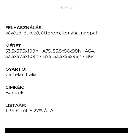
FELHASZNÁLÁS:
kávézó
,
étkező
,
étterem
,
konyha
,
nappali
MÉRET:
53,5x57,5x109h - A75, 53,5x56x98h - A64,
53,5x57,5x109h - B75, 53,5x56x98h - B64
GYÁRTÓ:
Cattelan Italia
CÍMKÉK:
Bárszék
LISTAÁR:
1.191 €-tól
(+ 27% ÁFA)