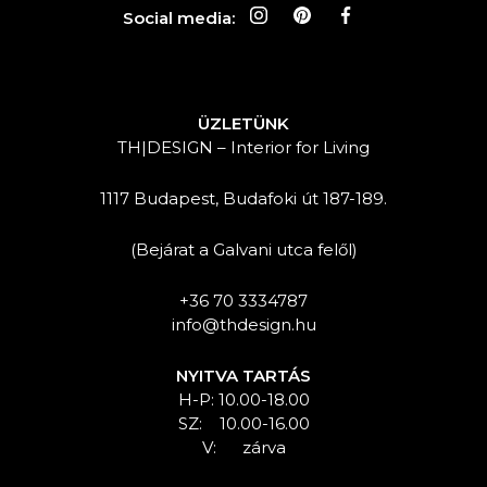
Social media:
ÜZLETÜNK
TH|DESIGN – Interior for Living
1117 Budapest, Budafoki út 187-189.
(Bejárat a Galvani utca felől)
+36 70 3334787
info@thdesign.hu
NYITVA TARTÁS
H-P: 10.00-18.00
SZ: 10.00-16.00
V: zárva