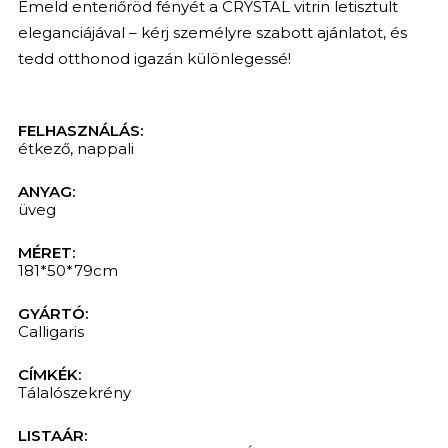
Emeld enteriőröd fényét a CRYSTAL vitrin letisztult
eleganciájával – kérj személyre szabott ajánlatot, és
tedd otthonod igazán különlegessé!
FELHASZNÁLÁS:
étkező
,
nappali
ANYAG:
üveg
MÉRET:
181*50*79cm
GYÁRTÓ:
KERESÉS
Calligaris
CÍMKÉK:
Tálalószekrény
LISTAÁR: