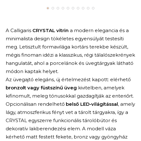
A Calligaris
CRYSTAL vitrin
a modern elegancia és a
minimalista design tökéletes egyensúlyát testesíti
meg. Letisztult formavilága kortárs terekbe készült,
mégis finoman idézi a klasszikus, régi tálalószekrények
hangulatát, ahol a porcelánok és üvegtárgyak látható
módon kaptak helyet.
Az üvegajtó elegáns, új értelmezést kapott: elérhető
bronzolt vagy füstszínű üveg
kivitelben, amelyek
kifinomult, meleg tónusokkal gazdagítják az enteriőrt.
Opcionálisan rendelhető
belső LED‑világítással
, amely
lágy, atmoszferikus fényt vet a tárolt tárgyakra, így a
CRYSTAL egyszerre funkcionális tárolóbútor és
dekoratív lakberendezési elem. A modell váza
kérhető matt festett fekete, bronz vagy gyöngyház