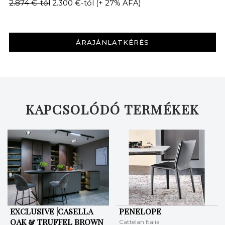
2.874 €-tól
2.300 €-tól
(+ 27% ÁFA)
ÁRAJÁNLATKÉRÉS
KAPCSOLÓDÓ TERMÉKEK
EXCLUSIVE |CASELLA
PENELOPE
OAK & TRUFFEL BROWN
Cattelan Italia