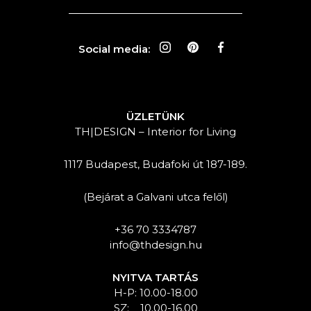
Social media:
ÜZLETÜNK
TH|DESIGN – Interior for Living
1117 Budapest, Budafoki út 187-189.
(Bejárat a Galvani utca felől)
+36 70 3334787
info@thdesign.hu
NYITVA TARTÁS
H-P: 10.00-18.00
SZ: 10.00-16.00