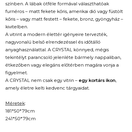
színben. A lábak ötféle formával választhatóak
furnéros – matt fekete kőris, amerikai dió vagy füstölt
kőris – vagy matt festett – fekete, bronz, gyöngyház –
kivitelben.
A vitrint a modern élettér igényeire tervezték,
nagyvonalú belső elrendezéssel és időtálló
anyaghasználattal. A CRYSTAL könnyed, mégis
tekintélyt parancsoló jelenléte bármely nappaliban,
étkezőben vagy elegáns előtérben magára vonja a
figyelmet.
A CRYSTAL nem csak egy vitrin –
egy kortárs ikon
,
amely életre kelti kedvenc tárgyaidat.
Méretek
:
181*50*79cm
241*50*79cm