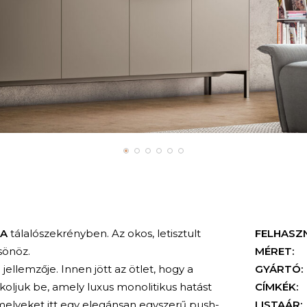
A
tálalószekrényben. Az okos, letisztult
FELHASZ
sönöz.
MÉRET:
ellemzője. Innen jött az ötlet, hogy a
GYÁRTÓ:
koljuk be, amely luxus monolitikus hatást
CÍMKÉK:
 amelyeket itt egy elegánsan egyszerű push-
LISTAÁR: