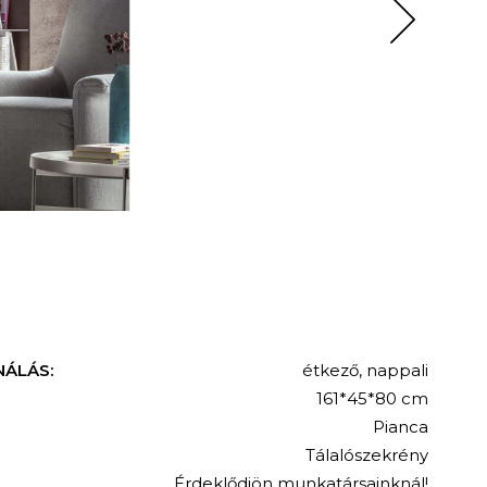
NÁLÁS:
étkező
,
nappali
161*45*80 cm
Pianca
Tálalószekrény
Érdeklődjön munkatársainknál!