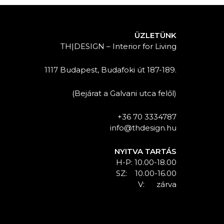
ÜZLETÜNK
TH|DESIGN – Interior for Living
1117 Budapest, Budafoki út 187-189.
(Bejárat a Galvani utca felől)
+36 70 3334787
info@thdesign.hu
NYITVA TARTÁS
H-P: 10.00-18.00
SZ: 10.00-16.00
V: zárva