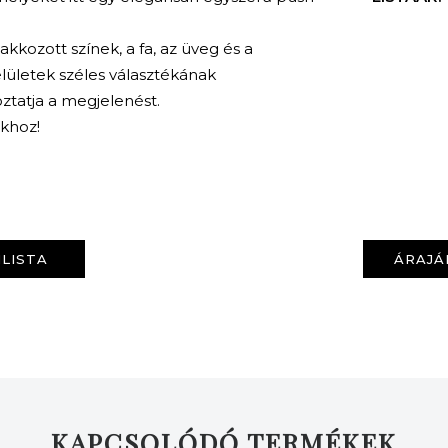
kkozott színek, a fa, az üveg és a
felületek széles választékának
oztatja a megjelenést.
nkhoz!
KERESÉS
LISTA
ÁRAJÁ
KAPCSOLÓDÓ TERMÉKEK