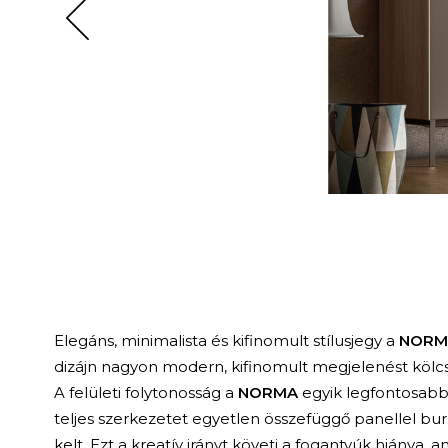
Elegáns, minimalista és kifinomult stílusjegy a
NORM
dizájn nagyon modern, kifinomult megjelenést kölc
A felületi folytonosság a
NORMA
egyik legfontosabb j
teljes szerkezetet egyetlen összefüggő panellel bur
kelt. Ezt a kreatív irányt követi a fogantyúk hiánya,