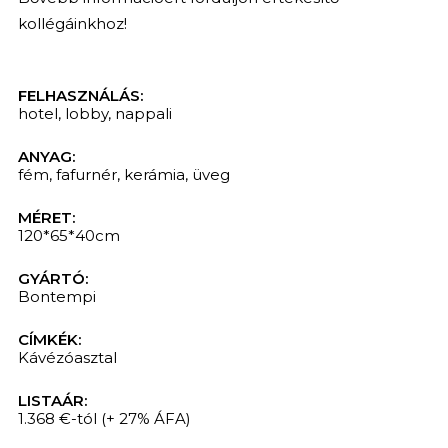
kollégáinkhoz!
FELHASZNÁLÁS:
hotel
,
lobby
,
nappali
ANYAG:
fém
,
fafurnér
,
kerámia
,
üveg
MÉRET:
120*65*40cm
GYÁRTÓ:
Bontempi
CÍMKÉK:
Kávézóasztal
LISTAÁR:
1.368 €-tól
(+ 27% ÁFA)