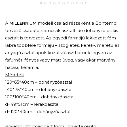
A
MILLENNIUM
modell család részeként a Bontempi
tervező csapata nemcsak asztalt, de dohányzó és kis
asztalt is tervezett. Az egyedi formájú lakkozott fém
lábra többféle formájú – szögletes, kerek-, méretű és
anyagú asztallapok közül választhatunk legyen az
fafurnér, fényes vagy matt üveg, vagy akár márvány
hatású kerámia.
Méretek
:
120*65*40cm – dohányzóasztal
140*75*40cm – dohányzóasztal
100*100*40cm – dohányzóasztal
d=49*51cm – lerakóasztal
d=120*40cm – dohányzóasztal
Bővebb információért forduljon értékesítő