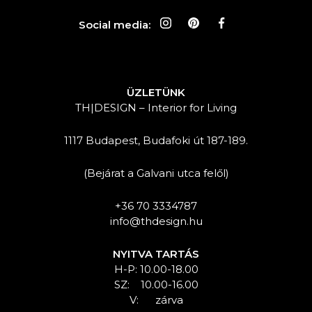
Social media:
ÜZLETÜNK
TH|DESIGN – Interior for Living
1117 Budapest, Budafoki út 187-189.
(Bejárat a Galvani utca felől)
+36 70 3334787
info@thdesign.hu
NYITVA TARTÁS
H-P: 10.00-18.00
SZ: 10.00-16.00
V: zárva