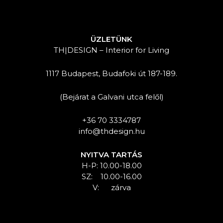
ÜZLETÜNK
TH|DESIGN – Interior for Living
1117 Budapest, Budafoki út 187-189.
(Bejárat a Galvani utca felől)
+36 70 3334787
info@thdesign.hu
NYITVA TARTÁS
H-P: 10.00-18.00
SZ: 10.00-16.00
V: zárva