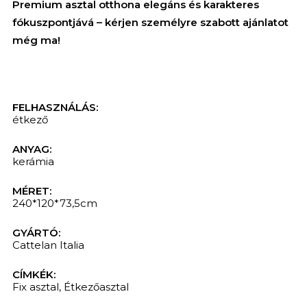
Premium asztal otthona elegáns és karakteres
fókuszpontjává – kérjen személyre szabott ajánlatot
még ma!
FELHASZNÁLÁS:
étkező
ANYAG:
kerámia
MÉRET:
240*120*73,5cm
GYÁRTÓ:
KERESÉS
Cattelan Italia
CÍMKÉK:
Fix asztal
,
Étkezőasztal