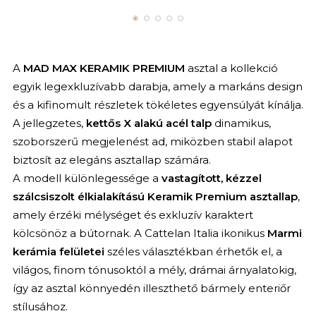
A
MAD MAX KERAMIK PREMIUM
asztal a kollekció
egyik legexkluzívabb darabja, amely a markáns design
és a kifinomult részletek tökéletes egyensúlyát kínálja.
A jellegzetes,
kettős X alakú acél talp
dinamikus,
szoborszerű megjelenést ad, miközben stabil alapot
biztosít az elegáns asztallap számára.
A modell különlegessége a
vastagított, kézzel
szálcsiszolt élkialakítású Keramik Premium asztallap
,
amely érzéki mélységet és exkluzív karaktert
kölcsönöz a bútornak. A Cattelan Italia ikonikus
Marmi
kerámia felületei
széles választékban érhetők el, a
világos, finom tónusoktól a mély, drámai árnyalatokig,
így az asztal könnyedén illeszthető bármely enteriőr
stílusához.