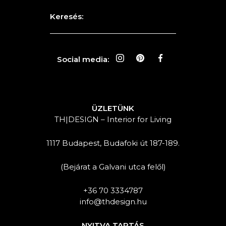
Keresés:
Social media:
ÜZLETÜNK
TH|DESIGN – Interior for Living
1117 Budapest, Budafoki út 187-189.
(Bejárat a Galvani utca felől)
+36 70 3334787
info@thdesign.hu
NYITVA TARTÁS