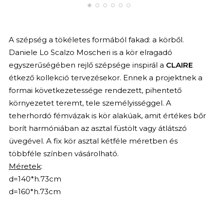
A szépség a tökéletes formából fakad: a körből.
Daniele Lo Scalzo Moscheri is a kör elragadó
egyszerűségében rejlő szépsége inspirál a
CLAIRE
étkező kollekció tervezésekor. Ennek a projektnek a
formai következetessége rendezett, pihentető
környezetet teremt, tele személyisséggel. A
teherhordó fémvázak is kör alakúak, amit értékes bőr
borít harmóniában az asztal füstölt vagy átlátszó
üvegével. A fix kör asztal kétféle méretben és
többféle színben vásárolható.
Méretek
:
d=140*h.73cm
d=160*h.73cm