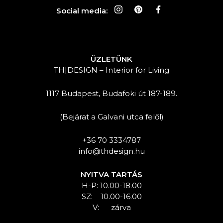
Social media:
ÜZLETÜNK
TH|DESIGN – Interior for Living
1117 Budapest, Budafoki út 187-189.
(Bejárat a Galvani utca felől)
+36 70 3334787
info@thdesign.hu
NYITVA TARTÁS
H-P: 10.00-18.00
SZ: 10.00-16.00
V: zárva