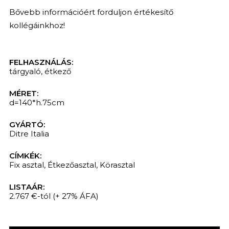
Bővebb információért forduljon értékesítő
kollégáinkhoz!
FELHASZNÁLÁS:
tárgyaló
,
étkező
MÉRET:
d=140*h.75cm
GYÁRTÓ:
Ditre Italia
CÍMKÉK:
Fix asztal
,
Étkezőasztal
,
Körasztal
LISTAÁR:
2.767 €-tól
(+ 27% ÁFA)