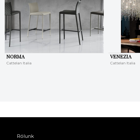
NORMA
VENEZIA
Cattelan Italia
Cattelan Italia
Rólunk