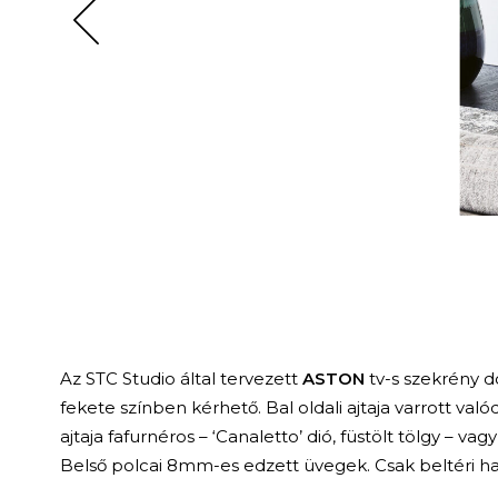
Az STC Studio által tervezett
ASTON
tv-s szekrény 
fekete színben kérhető. Bal oldali ajtaja varrott valód
ajtaja fafurnéros – ‘Canaletto’ dió, füstölt tölgy – vagy
Belső polcai 8mm-es edzett üvegek. Csak beltéri ha