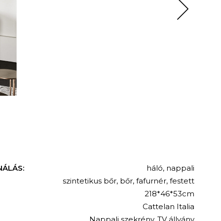
NÁLÁS:
háló
,
nappali
szintetikus bőr
,
bőr
,
fafurnér
,
festett
218*46*53cm
Cattelan Italia
Nappali szekrény
,
TV állvány