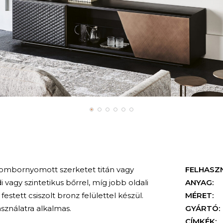
dombornyomott szerketet titán vagy
FELHASZ
i vagy szintetikus bőrrel, míg jobb oldali
ANYAG:
 festett csiszolt bronz felülettel készül.
MÉRET:
sználatra alkalmas.
GYÁRTÓ:
CÍMKÉK: