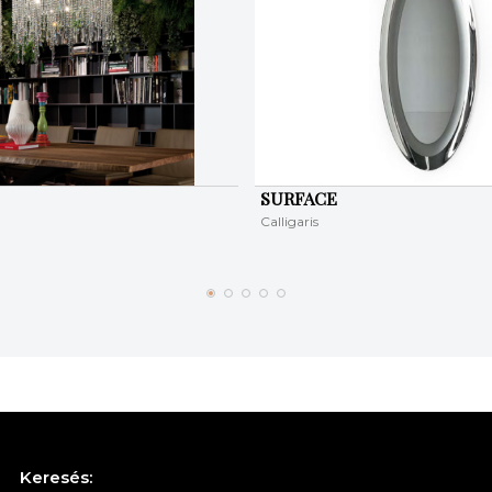
SURFACE
Calligaris
Keresés: