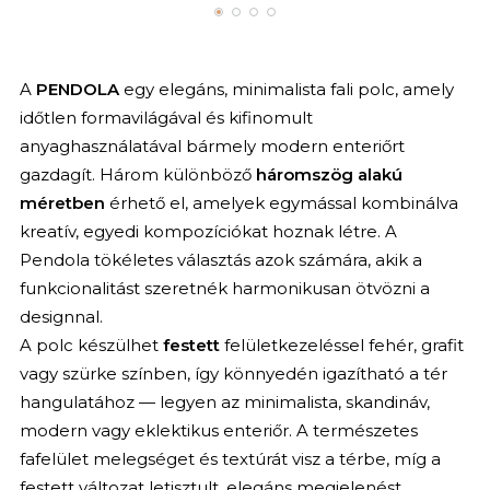
A
PENDOLA
egy elegáns, minimalista fali polc, amely
időtlen formavilágával és kifinomult
anyaghasználatával bármely modern enteriőrt
gazdagít. Három különböző
háromszög alakú
méretben
érhető el, amelyek egymással kombinálva
kreatív, egyedi kompozíciókat hoznak létre. A
Pendola tökéletes választás azok számára, akik a
funkcionalitást szeretnék harmonikusan ötvözni a
designnal.
A polc készülhet
festett
felületkezeléssel fehér, grafit
vagy szürke színben, így könnyedén igazítható a tér
hangulatához — legyen az minimalista, skandináv,
modern vagy eklektikus enteriőr. A természetes
fafelület melegséget és textúrát visz a térbe, míg a
festett változat letisztult, elegáns megjelenést