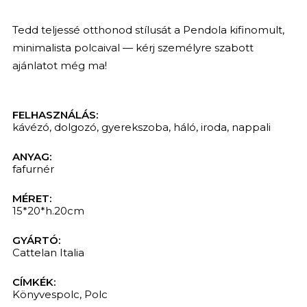
Tedd teljessé otthonod stílusát a Pendola kifinomult,
minimalista polcaival — kérj személyre szabott
ajánlatot még ma!
FELHASZNÁLÁS:
kávézó
,
dolgozó
,
gyerekszoba
,
háló
,
iroda
,
nappali
ANYAG:
fafurnér
MÉRET:
15*20*h.20cm
GYÁRTÓ:
Cattelan Italia
KERESÉS
CÍMKÉK:
Könyvespolc
,
Polc