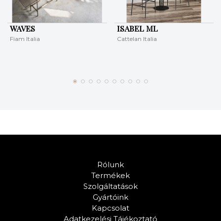
WAVES
ISABEL ML
Fiam Italia
Cattelan Italia
Rólunk
Termékek
Szolgáltatások
Gyártóink
Kapcsolat
Adatkezelési Tájékoztató