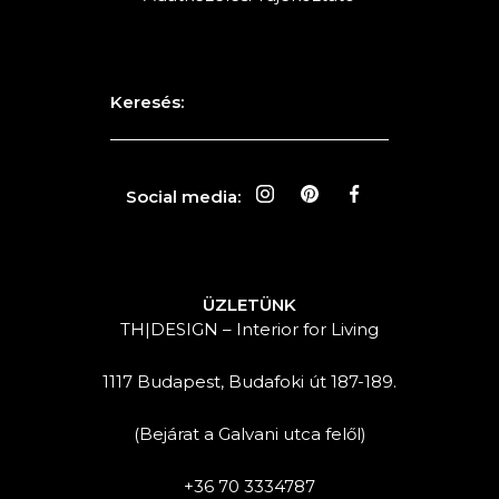
Keresés:
Social media:
ÜZLETÜNK
TH|DESIGN – Interior for Living
1117 Budapest, Budafoki út 187-189.
(Bejárat a Galvani utca felől)
+36 70 3334787