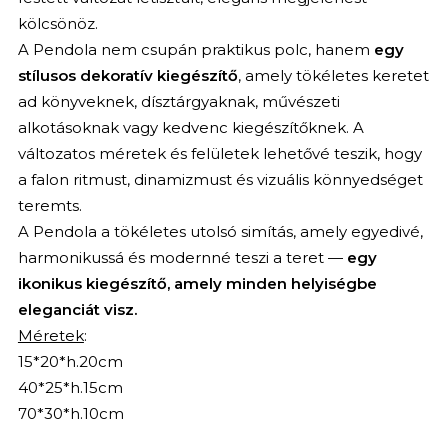
kölcsönöz.
A Pendola nem csupán praktikus polc, hanem
egy
stílusos dekoratív kiegészítő
, amely tökéletes keretet
ad könyveknek, dísztárgyaknak, művészeti
alkotásoknak vagy kedvenc kiegészítőknek. A
változatos méretek és felületek lehetővé teszik, hogy
a falon ritmust, dinamizmust és vizuális könnyedséget
teremts.
A Pendola a tökéletes utolsó simítás, amely egyedivé,
harmonikussá és modernné teszi a teret —
egy
ikonikus kiegészítő, amely minden helyiségbe
eleganciát visz.
Méretek
:
15*20*h.20cm
40*25*h.15cm
70*30*h.10cm