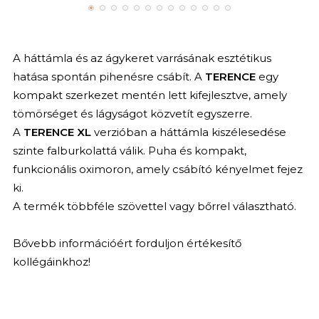
A háttámla és az ágykeret varrásának esztétikus
hatása spontán pihenésre csábít. A
TERENCE
egy
kompakt szerkezet mentén lett kifejlesztve, amely
tömörséget és lágyságot közvetít egyszerre.
A
TERENCE XL
verzióban a háttámla kiszélesedése
szinte falburkolattá válik. Puha és kompakt,
funkcionális oximoron, amely csábító kényelmet fejez
ki.
A termék többféle szövettel vagy bőrrel választható.
Bővebb információért forduljon értékesítő
kollégáinkhoz!