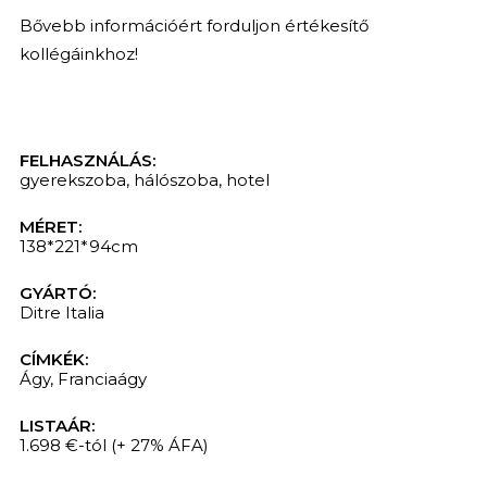
Bővebb információért forduljon értékesítő
kollégáinkhoz!
FELHASZNÁLÁS:
gyerekszoba
,
hálószoba
,
hotel
MÉRET:
138*221*94cm
GYÁRTÓ:
Ditre Italia
CÍMKÉK:
Ágy
,
Franciaágy
LISTAÁR:
1.698 €-tól
(+ 27% ÁFA)