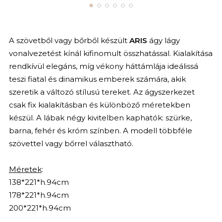
A szövetből vagy bőrből készült
ARIS
ágy lágy
vonalvezetést kínál kifinomult összhatással. Kialakítása
rendkívül elegáns, míg vékony háttámlája ideálissá
teszi fiatal és dinamikus emberek számára, akik
szeretik a változó stílusú tereket. Az ágyszerkezet
csak fix kialakításban és különböző méretekben
készül. A lábak négy kivitelben kaphatók: szürke,
barna, fehér és króm színben. A modell többféle
szövettel vagy bőrrel választható.
Méretek
:
138*221*h.94cm
178*221*h.94cm
200*221*h.94cm