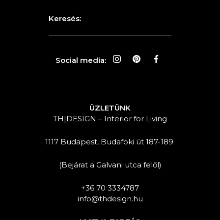
Keresés:
Social media:
ÜZLETÜNK
TH|DESIGN – Interior for Living
1117 Budapest, Budafoki út 187-189.
(Bejárat a Galvani utca felől)
+36 70 3334787
info@thdesign.hu