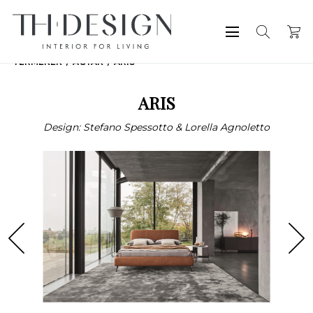
TERMÉKEK
ÁGYAK
ARIS
ARIS
Design: Stefano Spessotto & Lorella Agnoletto