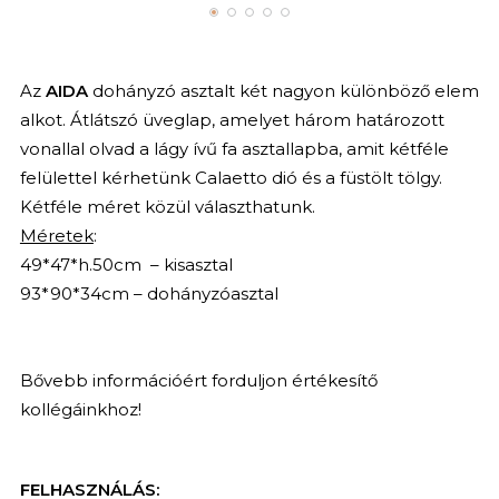
Az
AIDA
dohányzó asztalt két nagyon különböző elem
alkot. Átlátszó üveglap, amelyet három határozott
vonallal olvad a lágy ívű fa asztallapba, amit kétféle
felülettel kérhetünk Calaetto dió és a füstölt tölgy.
Kétféle méret közül választhatunk.
Méretek
:
49*47*h.50cm – kisasztal
93*90*34cm – dohányzóasztal
Bővebb információért forduljon értékesítő
kollégáinkhoz!
FELHASZNÁLÁS: