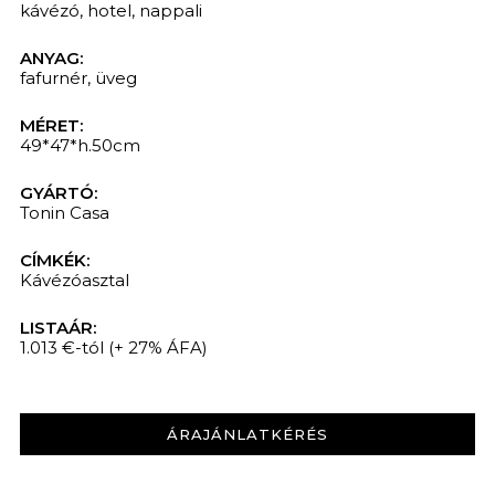
kávézó
,
hotel
,
nappali
ANYAG:
fafurnér
,
üveg
MÉRET:
49*47*h.50cm
GYÁRTÓ:
Tonin Casa
CÍMKÉK:
Kávézóasztal
LISTAÁR:
1.013 €-tól
(+ 27% ÁFA)
ÁRAJÁNLATKÉRÉS