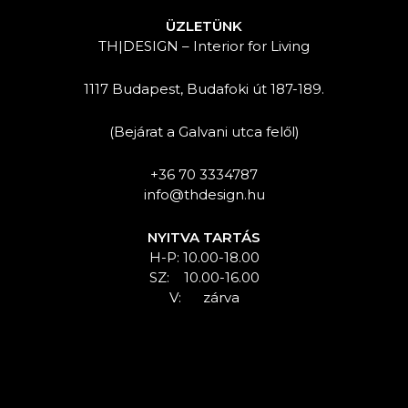
ÜZLETÜNK
TH|DESIGN – Interior for Living
1117 Budapest, Budafoki út 187-189.
(Bejárat a Galvani utca felől)
+36 70 3334787
info@thdesign.hu
NYITVA TARTÁS
H-P: 10.00-18.00
SZ: 10.00-16.00
V: zárva