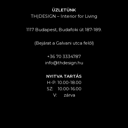
ÜZLETÜNK
TH|DESIGN – Interior for Living
1117 Budapest, Budafoki út 187-189.
(Bejárat a Galvani utca felől)
+36 70 3334787
info@thdesign.hu
NYITVA TARTÁS
H-P: 10.00-18.00
SZ: 10.00-16.00
V: zárva