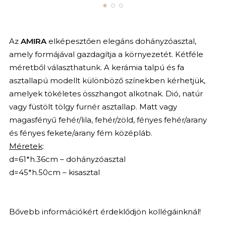
Az
AMIRA
elképesztően elegáns dohányzóasztal,
amely formájával gazdagítja a környezetét. Kétféle
méretből választhatunk. A kerámia talpú és fa
asztallapú modellt különböző színekben kérhetjük,
amelyek tökéletes összhangot alkotnak. Dió, natúr
vagy füstölt tölgy furnér asztallap. Matt vagy
magasfényű fehér/lila, fehér/zöld, fényes fehér/arany
és fényes fekete/arany fém középláb.
Méretek
:
d=61*h.36cm – dohányzóasztal
d=45*h.50cm – kisasztal
Bővebb információkért érdeklődjön kollégáinknál!