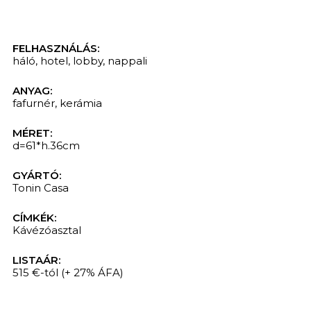
FELHASZNÁLÁS:
háló
,
hotel
,
lobby
,
nappali
ANYAG:
fafurnér
,
kerámia
MÉRET:
d=61*h.36cm
GYÁRTÓ:
Tonin Casa
CÍMKÉK:
Kávézóasztal
LISTAÁR:
515 €-tól
(+ 27% ÁFA)