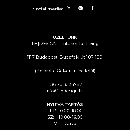
Social media:
ÜZLETÜNK
TH|DESIGN – Interior for Living
1117 Budapest, Budafoki út 187-189.
(Bejárat a Galvani utca felől)
+36 70 3334787
info@thdesign.hu
NYITVA TARTÁS
H-P: 10.00-18.00
SZ: 10.00-16.00
V: zárva