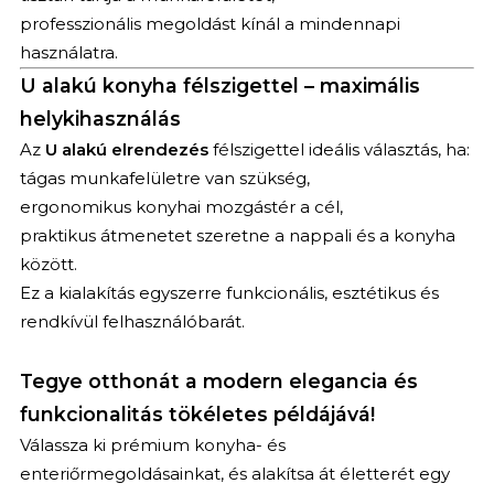
professzionális megoldást kínál a mindennapi
használatra.
KERESÉS
U alakú konyha félszigettel – maximális
helykihasználás
Az
U alakú elrendezés
félszigettel ideális választás, ha:
tágas munkafelületre van szükség,
ergonomikus konyhai mozgástér a cél,
praktikus átmenetet szeretne a nappali és a konyha
között.
Ez a kialakítás egyszerre funkcionális, esztétikus és
rendkívül felhasználóbarát.
Tegye otthonát a modern elegancia és
funkcionalitás tökéletes példájává!
Válassza ki prémium konyha- és
enteriőrmegoldásainkat, és alakítsa át életterét egy