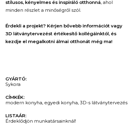
stílusos, kényelmes és inspiráló otthonná
, ahol
minden részlet a minőségről szól.
Érde
kli a projekt? Kérjen bővebb információt vagy
3D látványtervezést értékesítő kollégáinktól, és
kezdje el megalkotni álmai otthonát még ma!
GYÁRTÓ:
Sykora
CÍMKÉK:
modern konyha
,
egyedi konyha
,
3D-s látványtervezés
LISTAÁR:
Érdeklődjön munkatársainknál!