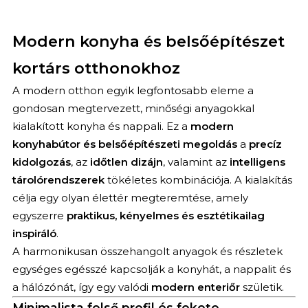
Modern konyha és belsőépítészet
kortárs otthonokhoz
A modern otthon egyik legfontosabb eleme a
gondosan megtervezett, minőségi anyagokkal
kialakított konyha és nappali. Ez a
modern
konyhabútor és belsőépítészeti megoldás
a
precíz
kidolgozás
, az
időtlen dizájn
, valamint az
intelligens
tárolórendszerek
tökéletes kombinációja. A kialakítás
célja egy olyan élettér megteremtése, amely
egyszerre
praktikus, kényelmes és esztétikailag
inspiráló
.
A harmonikusan összehangolt anyagok és részletek
egységes egésszé kapcsolják a konyhát, a nappalit és
a hálózónát, így egy valódi
modern enteriőr
születik.
Minimalista felső profil és fekete