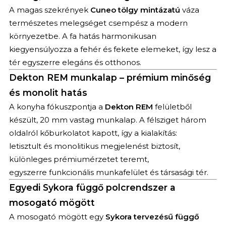
A magas szekrények
Cuneo tölgy mintázatú
váza
természetes melegséget csempész a modern
környezetbe. A fa hatás harmonikusan
kiegyensúlyozza a fehér és fekete elemeket, így lesz a
tér egyszerre elegáns és otthonos.
Dekton REM munkalap – prémium minőség
és monolit hatás
A konyha fókuszpontja a
Dekton REM
felületből
készült, 20 mm vastag munkalap. A félsziget három
oldalról kőburkolatot kapott, így a kialakítás:
letisztult és monolitikus megjelenést biztosít,
különleges prémiumérzetet teremt,
egyszerre funkcionális munkafelület és társasági tér.
Egyedi Sykora függő polcrendszer a
mosogató mögött
A mosogató mögött egy
Sykora tervezésű függő