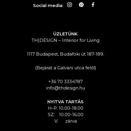
Social media:
ÜZLETÜNK
TH|DESIGN – Interior for Living
1117 Budapest, Budafoki út 187-189.
(Bejárat a Galvani utca felől)
+36 70 3334787
info@thdesign.hu
NYITVA TARTÁS
H-P: 10.00-18.00
SZ: 10.00-16.00
V: zárva