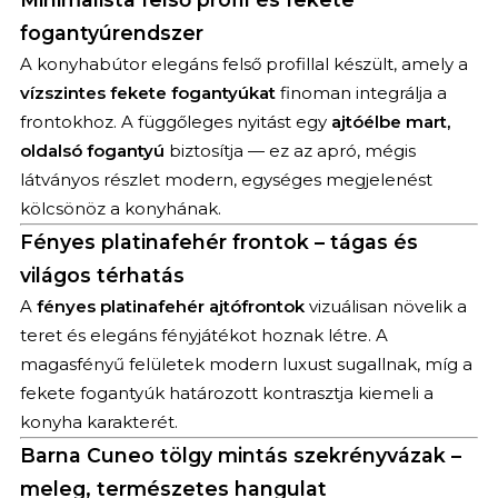
fogantyúrendszer
A konyhabútor elegáns felső profillal készült, amely a
vízszintes fekete fogantyúkat
finoman integrálja a
frontokhoz. A függőleges nyitást egy
ajtóélbe mart,
oldalsó fogantyú
biztosítja — ez az apró, mégis
látványos részlet modern, egységes megjelenést
kölcsönöz a konyhának.
Fényes platinafehér frontok – tágas és
világos térhatás
A
fényes platinafehér ajtófrontok
vizuálisan növelik a
teret és elegáns fényjátékot hoznak létre. A
magasfényű felületek modern luxust sugallnak, míg a
fekete fogantyúk határozott kontrasztja kiemeli a
konyha karakterét.
Barna Cuneo tölgy mintás szekrényvázak –
meleg, természetes hangulat