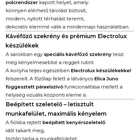
polcrendszer
kapott helyet, amely:
könnyen elérhető tárolást biztosít,
modern, nyitott térhatást teremt,
dekoratív elemmé válik a mindennapi használatban.
Kávéfőző szekrény és prémium Electrolux
készülékek
A sarokban egy
speciális kávéfőző szekrény
teszi
még kényelmesebbé a reggeli rutint.
A konyha teljes egészében
Electrolux készülékekkel
felszerelt. A főzőlap felett a látványos
Elica Juno
függesztett páraelszívó
funkcionalitása mellett a
helyiség vizuális központi eleme is.
Beépített szeletelő – letisztult
munkafelület, maximális kényelem
A fiókba rejtett
beépített kenyérszeletelő
:
időt takarít meg,
tisztán tartja a munkafelületet,