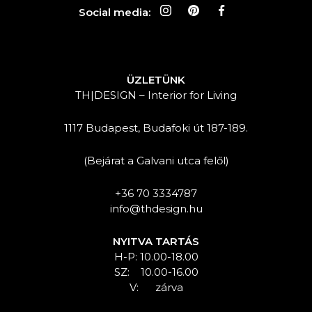
Social media:
ÜZLETÜNK
TH|DESIGN – Interior for Living
1117 Budapest, Budafoki út 187-189.
(Bejárat a Galvani utca felől)
+36 70 3334787
info@thdesign.hu
NYITVA TARTÁS
H-P: 10.00-18.00
SZ: 10.00-16.00
V: zárva