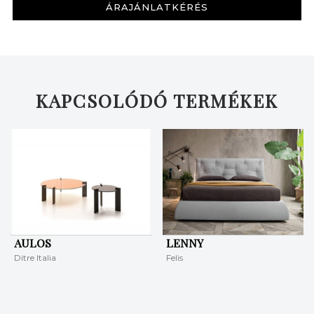
ÁRAJÁNLATKÉRÉS
KERESÉS
KAPCSOLÓDÓ TERMÉKEK
AULOS
LENNY
Ditre Italia
Felis