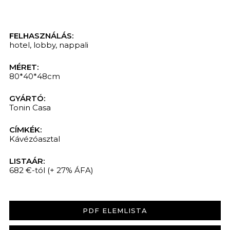
FELHASZNÁLÁS:
hotel
,
lobby
,
nappali
MÉRET:
80*40*48cm
GYÁRTÓ:
Tonin Casa
CÍMKÉK:
Kávézóasztal
LISTAÁR:
682 €-tól
(+ 27% ÁFA)
PDF ELEMLISTA