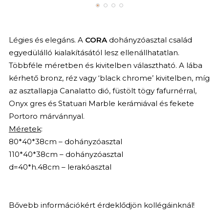
Légies és elegáns. A
CORA
dohányzóasztal család
egyedülálló kialakításától lesz ellenállhatatlan.
Többféle méretben és kivitelben választható. A lába
kérhető bronz, réz vagy ‘black chrome’ kivitelben, míg
az asztallapja Canalatto dió, füstölt tögy fafurnérral,
Onyx gres és Statuari Marble kerámiával és fekete
Portoro márvánnyal.
Méretek
:
80*40*38cm – dohányzóasztal
110*40*38cm – dohányzóasztal
d=40*h.48cm – lerakóasztal
Bővebb információkért érdeklődjön kollégáinknál!