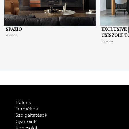
SPAZIO
EXCLUSIVE 
CSISZOLT T
Pianca
Sykora
Rólunk
Termékek
Szolgáltatások
Gyártóink
Kapcsolat