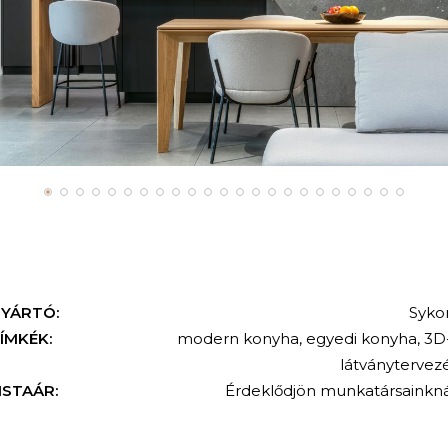
YÁRTÓ:
Syko
ÍMKÉK:
modern konyha
,
egyedi konyha
,
3D
látványtervez
ISTAÁR:
Érdeklődjön munkatársainkná