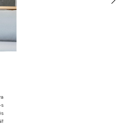
ra
-s
és
l!