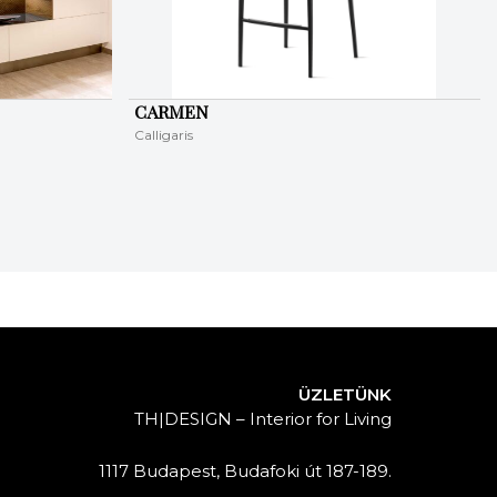
CARMEN
Calligaris
ÜZLETÜNK
TH|DESIGN – Interior for Living
1117 Budapest, Budafoki út 187-189.