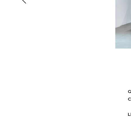
G
C
L