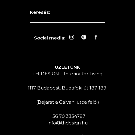
Keresés:
Social media:
ÜZLETÜNK
TH|DESIGN – Interior for Living
1117 Budapest, Budafoki út 187-189.
(Bejárat a Galvani utca felől)
+36 70 3334787
info@thdesign.hu