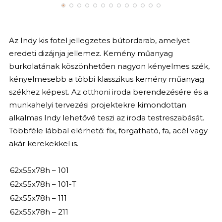
Az Indy kis fotel jellegzetes bútordarab, amelyet
eredeti dizájnja jellemez. Kemény műanyag
burkolatának köszönhetően nagyon kényelmes szék,
kényelmesebb a többi klasszikus kemény műanyag
székhez képest. Az otthoni iroda berendezésére és a
munkahelyi tervezési projektekre kimondottan
alkalmas Indy lehetővé teszi az iroda testreszabását.
Többféle lábbal elérhető: fix, forgatható, fa, acél vagy
akár kerekekkel is.
62x55x78h – 101
62x55x78h – 101-T
62x55x78h – 111
62x55x78h – 211