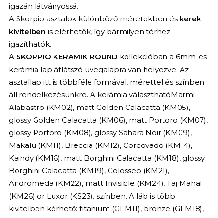
igazán látványossá.
A Skorpio asztalok különböző méretekben és
kerek
kivitelben
is elérhetők, így bármilyen térhez
igazíthatók.
A
SKORPIO KERAMIK ROUND
kollekcióban a 6mm-es
kerámia lap átlátszó üvegalapra van helyezve. Az
asztallap itt is többféle formával, mérettel és színben
áll rendelkezésünkre. A kerámia választhatóMarmi
Alabastro (KM02), matt Golden Calacatta (KM05),
glossy Golden Calacatta (KM06), matt Portoro (KM07),
glossy Portoro (KM08), glossy Sahara Noir (KM09),
Makalu (KM11), Breccia (KM12), Corcovado (KM14),
Kaindy (KM16), matt Borghini Calacatta (KM18), glossy
Borghini Calacatta (KM19), Colosseo (KM21),
Andromeda (KM22), matt Invisible (KM24), Taj Mahal
(KM26) or Luxor (KS23). színben. A láb is több
kivitelben kérhető: titanium (GFM11), bronze (GFM18),