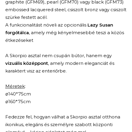
graphite (GFM69), pearl (GFM70) vagy black (GFM73)
embossed lacquered steel, csiszolt bronz vagy csiszolt
szürke festett acél.
A funkcionalitást növeli az opcionális
Lazy Susan
forgótálca
, amely még kényelmesebbé teszi a közös
étkezéseket
A Skorpio asztal nem csupán bútor, hanem egy
vizuális középpont
, amely modern eleganciát és
karaktert visz az enteriőrbe.
Méretek
:
ø140*75cm
ø160*75cm
Fedezze fel, hogyan válhat a Skorpio asztal otthona
ikonikus, elegáns és személyre szabott központi