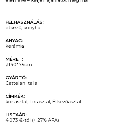
elemévé – kérjen ajánlatot még ma!
FELHASZNÁLÁS:
KERESÉS
étkező
,
konyha
ANYAG:
kerámia
MÉRET:
ø140*75cm
GYÁRTÓ:
Cattelan Italia
CÍMKÉK:
kör asztal
,
Fix asztal
,
Étkezőasztal
LISTAÁR:
4.073 €-tól
(+ 27% ÁFA)