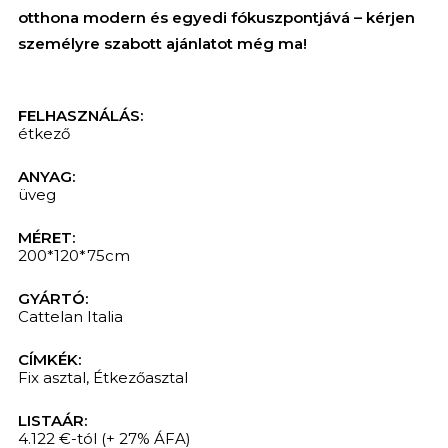
otthona modern és egyedi fókuszpontjává – kérjen
személyre szabott ajánlatot még ma!
FELHASZNÁLÁS:
étkező
ANYAG:
üveg
MÉRET:
200*120*75cm
GYÁRTÓ:
KERESÉS
Cattelan Italia
CÍMKÉK:
Fix asztal
,
Étkezőasztal
LISTAÁR:
4.122 €-tól
(+ 27% ÁFA)