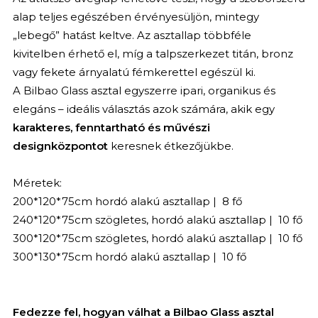
alap teljes egészében érvényesüljön, mintegy
„lebegő” hatást keltve. Az asztallap többféle
kivitelben érhető el, míg a talpszerkezet titán, bronz
vagy fekete árnyalatú fémkerettel egészül ki.
A Bilbao Glass asztal egyszerre ipari, organikus és
elegáns – ideális választás azok számára, akik egy
karakteres, fenntartható és művészi
designközpontot
keresnek étkezőjükbe.
Méretek:
200*120*75cm hordó alakú asztallap | 8 fő
240*120*75cm szögletes, hordó alakú asztallap | 10 fő
300*120*75cm szögletes, hordó alakú asztallap | 10 fő
300*130*75cm hordó alakú asztallap | 10 fő
Fedezze fel, hogyan válhat a Bilbao Glass asztal