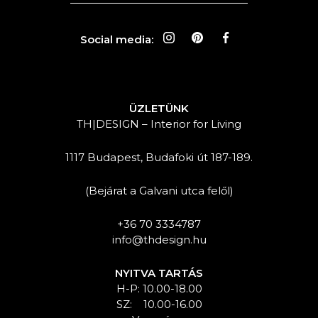
Social media:
ÜZLETÜNK
TH|DESIGN – Interior for Living
1117 Budapest, Budafoki út 187-189.
(Bejárat a Galvani utca felől)
+36 70 3334787
info@thdesign.hu
NYITVA TARTÁS
H-P: 10.00-18.00
SZ: 10.00-16.00