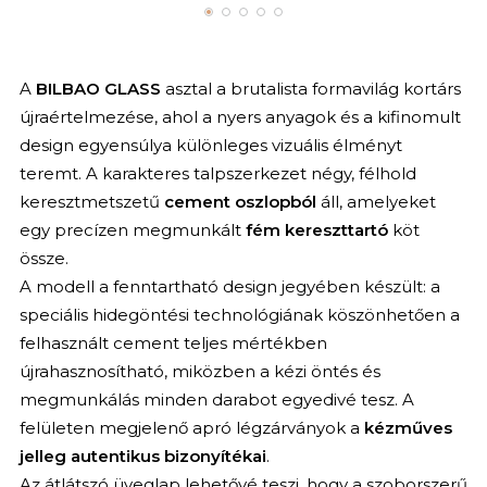
A
BILBAO GLASS
asztal a brutalista formavilág kortárs
újraértelmezése, ahol a nyers anyagok és a kifinomult
design egyensúlya különleges vizuális élményt
teremt. A karakteres talpszerkezet négy, félhold
keresztmetszetű
cement oszlopból
áll, amelyeket
egy precízen megmunkált
fém kereszttartó
köt
össze.
A modell a fenntartható design jegyében készült: a
speciális hidegöntési technológiának köszönhetően a
felhasznált cement teljes mértékben
újrahasznosítható, miközben a kézi öntés és
megmunkálás minden darabot egyedivé tesz. A
felületen megjelenő apró légzárványok a
kézműves
jelleg autentikus bizonyítékai
.
Az átlátszó üveglap lehetővé teszi, hogy a szoborszerű