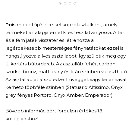
Pois
modell új életre kel konzolasztalként, amely
terméket az alapja emel ki és tesz látványossá. A tér
és a fém játék visszatér és létrehozza a
legérdekesebb mesterséges fényhatásokat ezzel is
hangsúlyozva a íves asztallapot. Így születik meg egy
új kortárs bútordarab. Az asztalláb fehér, carbon
szürke, bronz, matt arany és titán színben választható.
Az asztallap átlátszó edzett üveggel, vagy kerámiával
kérhető többféle színben (Statuario Altissimo, Onyx
grey, fényes Portoro, Onyx Amber, Emperador).
Bővebb információért forduljon értékesítő
kollégáinkhoz!