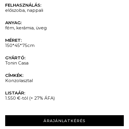
FELHASZNÁLÁS:
előszoba
,
nappali
ANYAG:
fém
,
kerámia
,
üveg
MÉRET:
150*45*75cm
GYÁRTÓ:
Tonin Casa
CÍMKÉK:
Konzolasztal
LISTAÁR:
1.550 €-tól
(+ 27% ÁFA)
ÁRAJÁNLATKÉRÉS