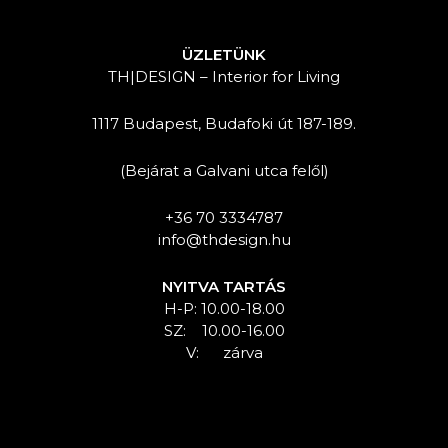
ÜZLETÜNK
TH|DESIGN – Interior for Living
1117 Budapest, Budafoki út 187-189.
(Bejárat a Galvani utca felől)
+36 70 3334787
info@thdesign.hu
NYITVA TARTÁS
H-P: 10.00-18.00
SZ: 10.00-16.00
V: zárva