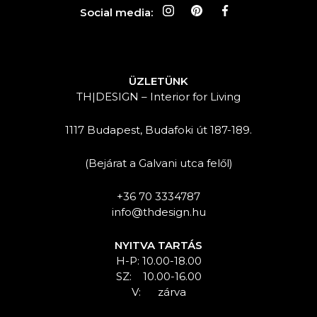
Social media:
ÜZLETÜNK
TH|DESIGN – Interior for Living
1117 Budapest, Budafoki út 187-189.
(Bejárat a Galvani utca felől)
+36 70 3334787
info@thdesign.hu
NYITVA TARTÁS
H-P: 10.00-18.00
SZ: 10.00-16.00
V: zárva