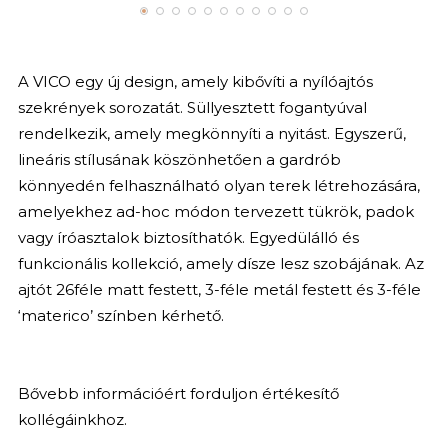
A VICO egy új design, amely kibővíti a nyílóajtós
szekrények sorozatát. Süllyesztett fogantyúval
rendelkezik, amely megkönnyíti a nyitást. Egyszerű,
lineáris stílusának köszönhetően a gardrób
könnyedén felhasználható olyan terek létrehozására,
amelyekhez ad-hoc módon tervezett tükrök, padok
vagy íróasztalok biztosíthatók. Egyedülálló és
funkcionális kollekció, amely dísze lesz szobájának. Az
ajtót 26féle matt festett, 3-féle metál festett és 3-féle
‘materico’ színben kérhető.
Bővebb információért forduljon értékesítő
kollégáinkhoz.