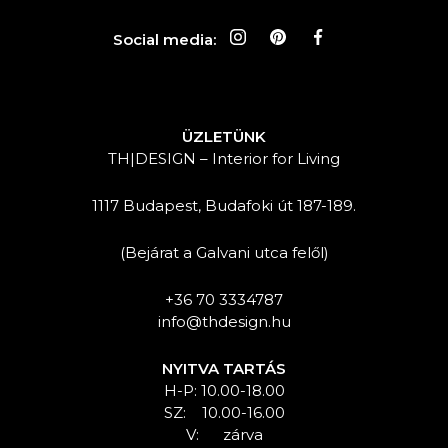
Social media:
ÜZLETÜNK
TH|DESIGN – Interior for Living
1117 Budapest, Budafoki út 187-189.
(Bejárat a Galvani utca felől)
+36 70 3334787
info@thdesign.hu
NYITVA TARTÁS
H-P: 10.00-18.00
SZ: 10.00-16.00
V: zárva