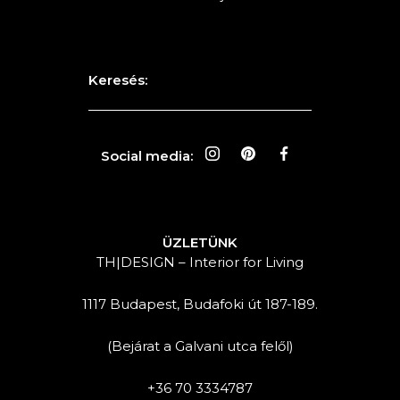
Keresés:
Social media:
ÜZLETÜNK
TH|DESIGN – Interior for Living
1117 Budapest, Budafoki út 187-189.
(Bejárat a Galvani utca felől)
+36 70 3334787