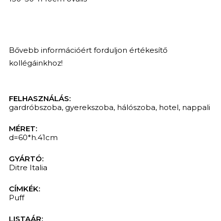
Bővebb információért forduljon értékesítő
kollégáinkhoz!
FELHASZNÁLÁS:
gardróbszoba
,
gyerekszoba
,
hálószoba
,
hotel
,
nappali
MÉRET:
d=60*h.41cm
GYÁRTÓ:
Ditre Italia
CÍMKÉK:
Puff
LISTAÁR: