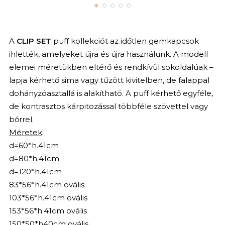
A
CLIP SET
puff kollekciót az időtlen gemkapcsok
ihlették, amelyeket újra és újra használunk. A modell
elemei méretükben eltérő és rendkívül sokoldalúak –
lapja kérhető sima vagy tűzött kivitelben, de falappal
dohányzóasztallá is alakítható. A puff kérhető egyféle,
de kontrasztos kárpitozással többféle szövettel vagy
bőrrel.
Méretek
:
d=60*h.41cm
d=80*h.41cm
d=120*h.41cm
83*56*h.41cm ovális
103*56*h.41cm ovális
153*56*h.41cm ovális
150*50*h40cm ovális