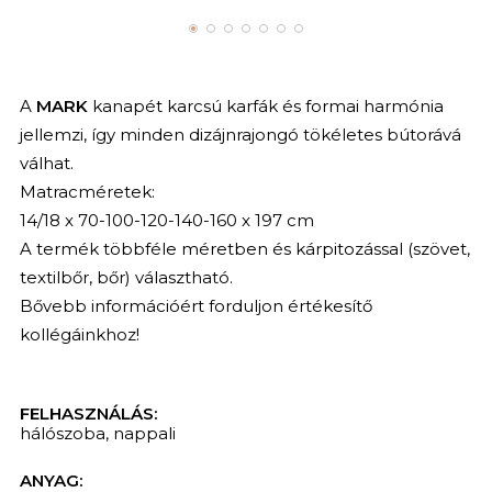
A
MARK
kanapét karcsú karfák és formai harmónia
jellemzi, így minden dizájnrajongó tökéletes bútorává
válhat.
Matracméretek:
14/18 x 70-100-120-140-160 x 197 cm
A termék többféle méretben és kárpitozással (szövet,
textilbőr, bőr) választható.
Bővebb információért forduljon értékesítő
kollégáinkhoz!
FELHASZNÁLÁS:
hálószoba
,
nappali
ANYAG: