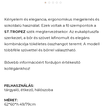
Kényelem és elegancia, ergonomikus megjelenés és
sokoldalú használat. Ezek voltak a fő szempontok a
ST.TROPEZ
szék megtervezésekor. Az eukaliptuszfa
szerkezet, a bőr és szövet kifinomult és elegáns
kombinációja tökéletes összhangot teremt. A modell
többféle szövettel és bőrrel választható.
Bővebb információért forduljon értékesítő
kollégáinkhoz!
FELHASZNÁLÁS:
tárgyaló
,
étkező
,
hálószoba
MÉRET:
62*60*h.49/79cm