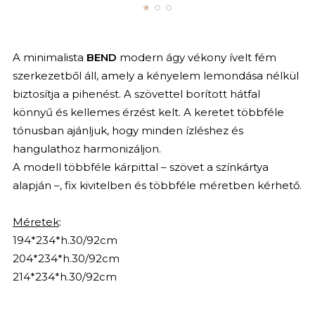
A minimalista
BEND
modern ágy vékony ívelt fém
szerkezetből áll, amely a kényelem lemondása nélkül
biztosítja a pihenést. A szövettel borított hátfal
könnyű és kellemes érzést kelt. A keretet többféle
tónusban ajánljuk, hogy minden ízléshez és
hangulathoz harmonizáljon.
A modell többféle kárpittal – szövet a színkártya
alapján –, fix kivitelben és többféle méretben kérhető.
Méretek
:
194*234*h.30/92cm
204*234*h.30/92cm
214*234*h.30/92cm