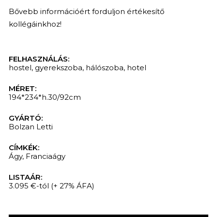
Bővebb információért forduljon értékesítő
kollégáinkhoz!
FELHASZNÁLÁS:
hostel
,
gyerekszoba
,
hálószoba
,
hotel
MÉRET:
194*234*h.30/92cm
GYÁRTÓ:
Bolzan Letti
CÍMKÉK:
Ágy
,
Franciaágy
LISTAÁR:
3.095 €-tól
(+ 27% ÁFA)