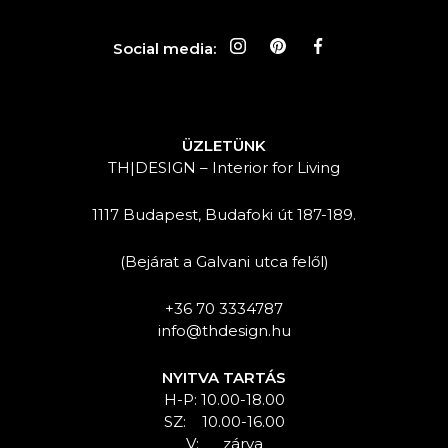
Social media:
ÜZLETÜNK
TH|DESIGN – Interior for Living
1117 Budapest, Budafoki út 187-189.
(Bejárat a Galvani utca felől)
+36 70 3334787
info@thdesign.hu
NYITVA TARTÁS
H-P: 10.00-18.00
SZ: 10.00-16.00
V: zárva