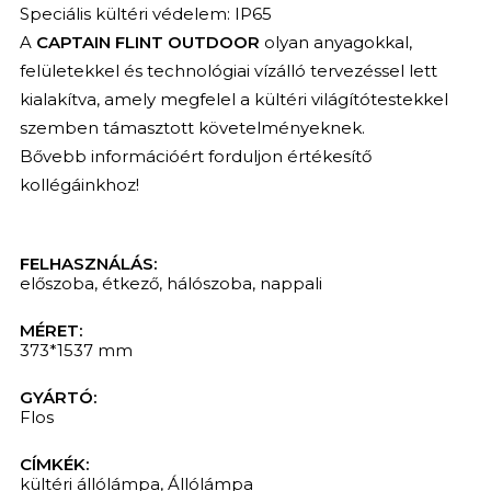
Speciális kültéri védelem: IP65
A
CAPTAIN FLINT OUTDOOR
olyan anyagokkal,
felületekkel és technológiai vízálló tervezéssel lett
kialakítva, amely megfelel a kültéri világítótestekkel
szemben támasztott követelményeknek.
Bővebb információért forduljon értékesítő
kollégáinkhoz!
FELHASZNÁLÁS:
előszoba
,
étkező
,
hálószoba
,
nappali
MÉRET:
373*1537 mm
GYÁRTÓ:
Flos
CÍMKÉK:
kültéri állólámpa
,
Állólámpa