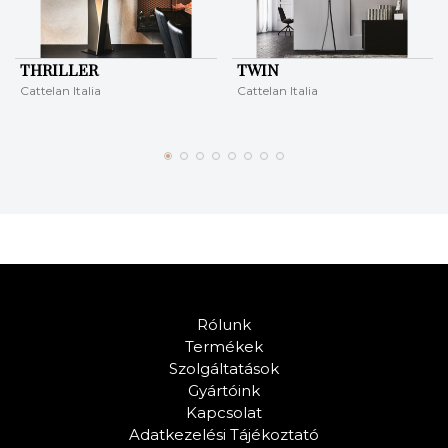
THRILLER
TWIN
Cattelan Italia
Cattelan Italia
Rólunk
Termékek
Szolgáltatások
Gyártóink
Kapcsolat
Adatkezelési Tájékoztató