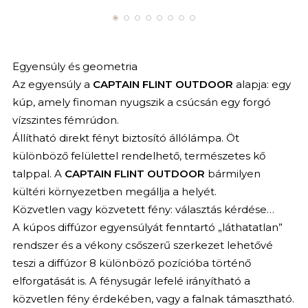
Egyensúly és geometria
Az egyensúly a
CAPTAIN FLINT OUTDOOR
alapja: egy
kúp, amely finoman nyugszik a csúcsán egy forgó
vízszintes fémrúdon.
Állítható direkt fényt biztosító állólámpa. Öt
különböző felülettel rendelhető, természetes kő
talppal. A
CAPTAIN FLINT OUTDOOR
bármilyen
kültéri környezetben megállja a helyét.
Közvetlen vagy közvetett fény: választás kérdése…
A kúpos diffúzor egyensúlyát fenntartó „láthatatlan”
rendszer és a vékony csőszerű szerkezet lehetővé
teszi a diffúzor 8 különböző pozícióba történő
elforgatását is. A fénysugár lefelé irányítható a
közvetlen fény érdekében, vagy a falnak támasztható.