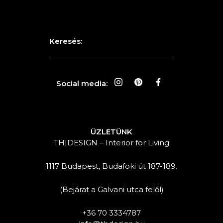
Keresés:
Social media:
ÜZLETÜNK
TH|DESIGN – Interior for Living
1117 Budapest, Budafoki út 187-189.
(Bejárat a Galvani utca felől)
+36 70 3334787