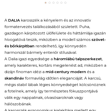
A
DALIA
karosszék a kényelem és az innovatív
formatervezés találkozásából született. Puha,
gazdagon kárpitozott ülőfelülete és háttámlája igazán
hívogatóvá teszik, miközben a modell számos
szövet-
és bőrkárpitban
rendelhető, így könnyedén
harmonizál bármely enteriőr stílusával.
A Dalia igazi egyedisége a
háromlábú talpszerkezet
,
amely karakteres, kortárs megjelenést ad, miközben a
dizájn finoman idézi a
mid‑century modern
és a
skandináv
formavilág időtlen eleganciáját. A karcsú,
mégis stabil lábak légies könnyedséget kölcsönöznek
a fotelnek, amely így természetes fókuszpontjává
válik egy nappalinak, olvasósaroknak vagy
hálószobának.
A karosszék ergonomikus kialakítása mellett egy