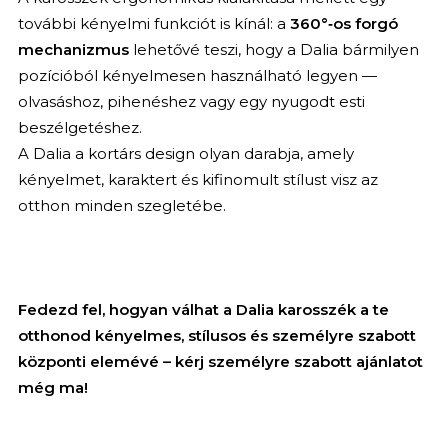
további kényelmi funkciót is kínál: a
360°‑os forgó
mechanizmus
lehetővé teszi, hogy a Dalia bármilyen
pozícióból kényelmesen használható legyen —
olvasáshoz, pihenéshez vagy egy nyugodt esti
beszélgetéshez.
A Dalia a kortárs design olyan darabja, amely
kényelmet, karaktert és kifinomult stílust visz az
otthon minden szegletébe.
Fedezd fel, hogyan válhat a Dalia karosszék a te
otthonod kényelmes, stílusos és személyre szabott
központi elemévé – kérj személyre szabott ajánlatot
még ma!