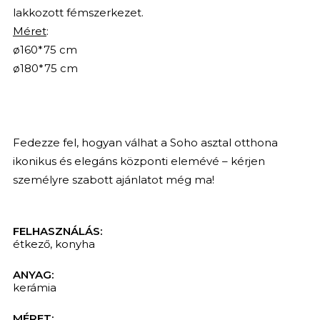
lakkozott fémszerkezet.
Méret
:
ø160*75 cm
ø180*75 cm
Fedezze fel, hogyan válhat a Soho asztal otthona
ikonikus és elegáns központi elemévé – kérjen
személyre szabott ajánlatot még ma!
FELHASZNÁLÁS:
étkező
,
konyha
ANYAG:
kerámia
KERESÉS
MÉRET: