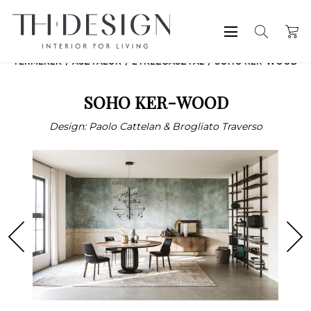
TERMÉKEK
ASZTALOK
ÉTKEZŐASZTAL
SOHO KER-WOOD
SOHO KER-WOOD
Design: Paolo Cattelan & Brogliato Traverso