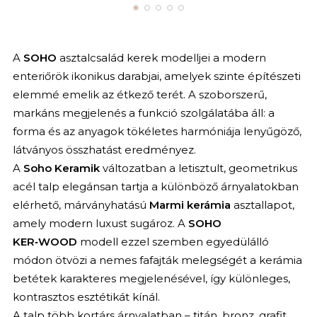
A
SOHO
asztalcsalád kerek modelljei a modern
enteriőrök ikonikus darabjai, amelyek szinte építészeti
elemmé emelik az étkező terét. A szoborszerű,
markáns megjelenés a funkció szolgálatába áll: a
forma és az anyagok tökéletes harmóniája lenyűgöző,
látványos összhatást eredményez.
A
Soho Keramik
változatban a letisztult, geometrikus
acél talp elegánsan tartja a különböző árnyalatokban
elérhető, márványhatású
Marmi kerámia
asztallapot,
amely modern luxust sugároz. A
SOHO
KER‑WOOD
modell ezzel szemben egyedülálló
módon ötvözi a nemes fafajták melegségét a kerámia
betétek karakteres megjelenésével, így különleges,
kontrasztos esztétikát kínál.
A talp több kortárs árnyalatban – titán, bronz, grafit