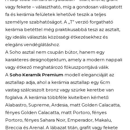
vagy fekete – választható, míg a gondosan válogatott
fa és kerámia felületek lehetővé teszik a teljes
személyre szabhatóságot. A „T” verzió forgatható
kerámia betéttel még praktikusabbá teszi az asztalt,
így ideális választás közösségi étkezésekhez és
elegáns vendéglátáshoz.
A Soho asztal nem csupán bútor, hanem egy
karakteres designobjektum, amely a modern nappali
vagy étkező meghatározó fókuszpontjává válik.
A
Soho Keramik Premium
modell eleganciáját az
asztallap adja, ahol a kerámia asztallap egy 6cm
vastag szálcsiszolt bronz vagy szürke keretbe van
foglalva. A kerámia többféle kivitelben kérhető:
Alabastro, Supreme, Ardesia, matt Golden Calacatta,
fényes Golden Calacatta, matt Portoro, fényes
Portoro, fényes Sahara Noir, Emperador, Makalu,
Breccia és Arenal. A lábazat titán, grafit vagy fekete