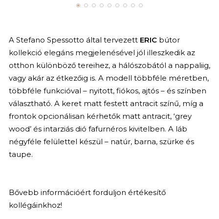
A Stefano Spessotto által tervezett
ERIC
bútor
kollekció elegáns megjelenésével jól illeszkedik az
otthon különböző tereihez, a hálószobától a nappaliig,
vagy akár az étkezőig is. A modell többféle méretben,
többféle funkcióval – nyitott, fiókos, ajtós – és színben
választható. A keret matt festett antracit színű, míg a
frontok opcionálisan kérhetők matt antracit, ‘grey
wood’ és intarziás dió fafurnéros kivitelben. A láb
négyféle felülettel készül – natúr, barna, szürke és
taupe.
Bővebb információért forduljon értékesítő
kollégáinkhoz!