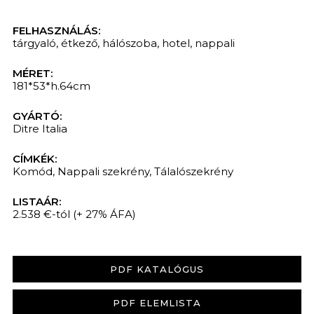
FELHASZNÁLÁS:
tárgyaló
,
étkező
,
hálószoba
,
hotel
,
nappali
MÉRET:
181*53*h.64cm
GYÁRTÓ:
Ditre Italia
CÍMKÉK:
Komód
,
Nappali szekrény
,
Tálalószekrény
LISTAÁR:
2.538 €-tól
(+ 27% ÁFA)
PDF KATALÓGUS
PDF ELEMLISTA