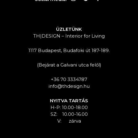
ÜZLETÜNK
TH|DESIGN – Interior for Living
1117 Budapest, Budafoki út 187-189.
(Bejárat a Galvani utca felől)
+36 70 3334787
info@thdesign.hu
NYITVA TARTÁS
H-P: 10.00-18.00
SZ: 10.00-16.00
V: zárva