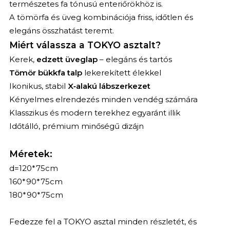
természetes fa tónusú enteriőrökhöz is.
A tömörfa és üveg kombinációja friss, időtlen és
elegáns összhatást teremt.
Miért válassza a TOKYO asztalt?
Kerek,
edzett üveglap
– elegáns és tartós
Tömör bükkfa talp
lekerekített élekkel
Ikonikus, stabil
X‑alakú lábszerkezet
Kényelmes elrendezés minden vendég számára
Klasszikus és modern terekhez egyaránt illik
Időtálló, prémium minőségű dizájn
Méretek:
d=120*75cm
160*90*75cm
180*90*75cm
Fedezze fel a TOKYO asztal minden részletét, és