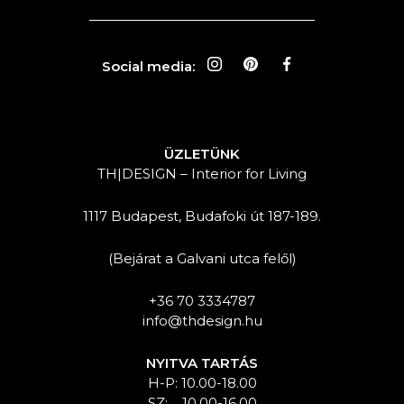
Social media:
ÜZLETÜNK
TH|DESIGN – Interior for Living
1117 Budapest, Budafoki út 187-189.
(Bejárat a Galvani utca felől)
+36 70 3334787
info@thdesign.hu
NYITVA TARTÁS
H-P: 10.00-18.00
SZ: 10.00-16.00