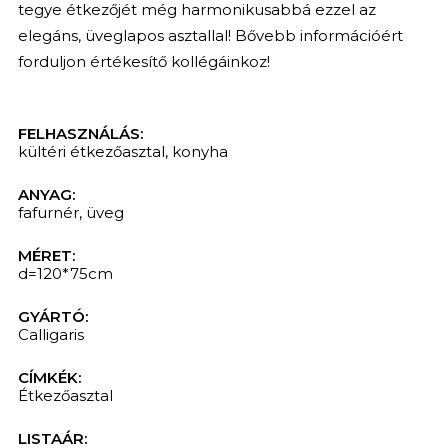
tegye étkezőjét még harmonikusabbá ezzel az
elegáns, üveglapos asztallal! Bővebb információért
forduljon értékesítő kollégáinkoz!
KERESÉS
FELHASZNÁLÁS:
kültéri étkezőasztal
,
konyha
ANYAG:
fafurnér
,
üveg
MÉRET:
d=120*75cm
GYÁRTÓ:
Calligaris
CÍMKÉK:
Étkezőasztal
LISTAÁR: