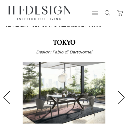
TERMÉKEK
ASZTALOK
ÉTKEZŐASZTAL
TOKYO
TOKYO
Design: Fabio di Bartolomei