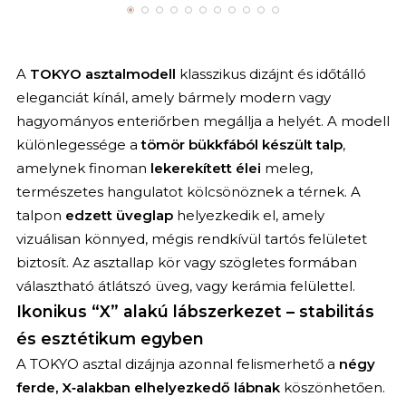
A
TOKYO asztalmodell
klasszikus dizájnt és időtálló
eleganciát kínál, amely bármely modern vagy
hagyományos enteriőrben megállja a helyét. A modell
különlegessége a
tömör bükkfából készült talp
,
amelynek finoman
lekerekített élei
meleg,
természetes hangulatot kölcsönöznek a térnek. A
talpon
edzett üveglap
helyezkedik el, amely
vizuálisan könnyed, mégis rendkívül tartós felületet
biztosít. Az asztallap kör vagy szögletes formában
választható átlátszó üveg, vagy kerámia felülettel.
Ikonikus “X” alakú lábszerkezet – stabilitás
és esztétikum egyben
A TOKYO asztal dizájnja azonnal felismerhető a
négy
ferde, X‑alakban elhelyezkedő lábnak
köszönhetően.