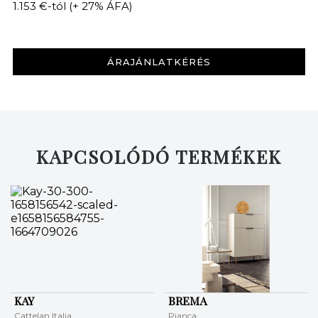
1.153 €-tól
(+ 27% ÁFA)
ÁRAJÁNLATKÉRÉS
KAPCSOLÓDÓ TERMÉKEK
KAY
BREMA
Cattelan Italia
Pianca