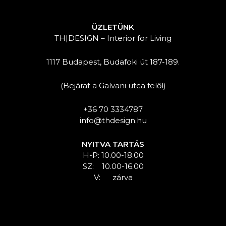
ÜZLETÜNK
TH|DESIGN – Interior for Living
1117 Budapest, Budafoki út 187-189.
(Bejárat a Galvani utca felől)
+36 70 3334787
info@thdesign.hu
NYITVA TARTÁS
H-P: 10.00-18.00
SZ: 10.00-16.00
V: zárva