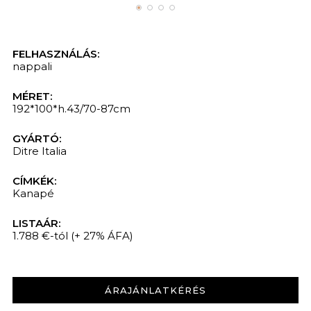
FELHASZNÁLÁS:
nappali
MÉRET:
192*100*h.43/70-87cm
GYÁRTÓ:
Ditre Italia
CÍMKÉK:
Kanapé
LISTAÁR:
1.788 €-tól
(+ 27% ÁFA)
ÁRAJÁNLATKÉRÉS