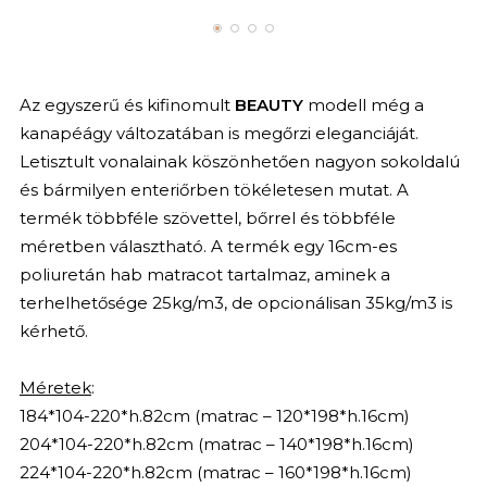
Az egyszerű és kifinomult
BEAUTY
modell még a
kanapéágy változatában is megőrzi eleganciáját.
Letisztult vonalainak köszönhetően nagyon sokoldalú
és bármilyen enteriőrben tökéletesen mutat. A
termék többféle szövettel, bőrrel és többféle
méretben választható. A termék egy 16cm-es
poliuretán hab matracot tartalmaz, aminek a
terhelhetősége 25kg/m3, de opcionálisan 35kg/m3 is
kérhető.
Méretek
:
184*104-220*h.82cm (matrac – 120*198*h.16cm)
204*104-220*h.82cm (matrac – 140*198*h.16cm)
224*104-220*h.82cm (matrac – 160*198*h.16cm)