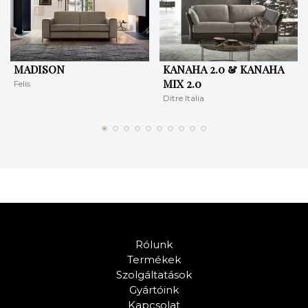
MADISON
KANAHA 2.0 & KANAHA
MIX 2.0
Felis
Ditre Italia
Rólunk
Termékek
Szolgáltatások
Gyártóink
Kapcsolat