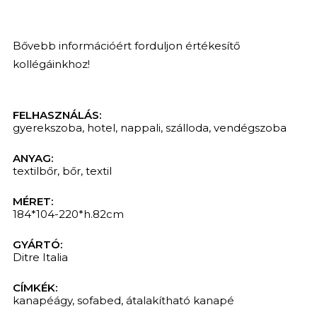
Bővebb információért forduljon értékesítő
kollégáinkhoz!
FELHASZNÁLÁS:
gyerekszoba
,
hotel
,
nappali
,
szálloda
,
vendégszoba
ANYAG:
textilbőr
,
bőr
,
textil
MÉRET:
184*104-220*h.82cm
GYÁRTÓ:
Ditre Italia
CÍMKÉK:
kanapéágy
,
sofabed
,
átalakítható kanapé