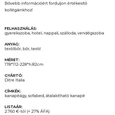
Bővebb információért forduljon értékesítő
kollégáinkhoz!
FELHASZNÁLÁS:
gyerekszoba
,
hotel
,
nappali
,
szálloda
,
vendégszoba
ANYAG:
textilbőr
,
bőr
,
textil
MÉRET:
178*112-228*h.82cm
GYÁRTÓ:
Ditre Italia
CÍMKÉK:
kanapéágy
,
sofabed
,
átalakítható kanapé
LISTAÁR:
2.760 €-tól
(+ 27% ÁFA)