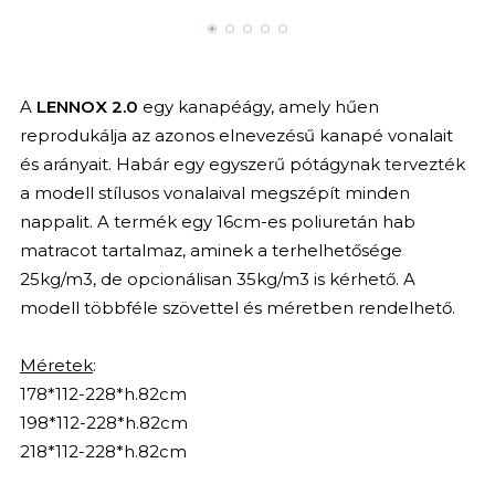
A
LENNOX
2.0
egy kanapéágy, amely hűen
reprodukálja az azonos elnevezésű kanapé vonalait
és arányait. Habár egy egyszerű pótágynak tervezték
a modell stílusos vonalaival megszépít minden
nappalit. A termék egy 16cm-es poliuretán hab
matracot tartalmaz, aminek a terhelhetősége
25kg/m3, de opcionálisan 35kg/m3 is kérhető. A
modell többféle szövettel és méretben rendelhető.
Méretek
:
178*112-228*h.82cm
198*112-228*h.82cm
218*112-228*h.82cm