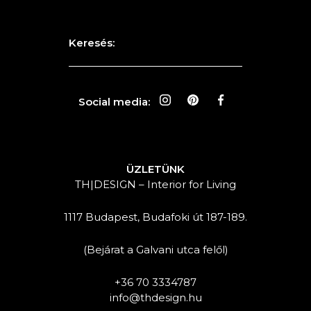
Keresés:
Social media:
ÜZLETÜNK
TH|DESIGN – Interior for Living
1117 Budapest, Budafoki út 187-189.
(Bejárat a Galvani utca felől)
+36 70 3334787
info@thdesign.hu