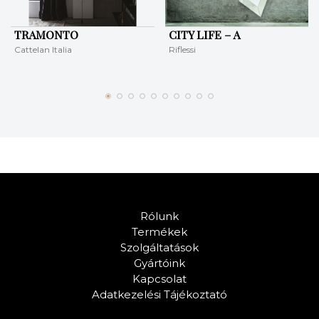
TRAMONTO
CITY LIFE – A
Cattelan Italia
Riflessi
Rólunk
Termékek
Szolgáltatások
Gyártóink
Kapcsolat
Adatkezelési Tájékoztató